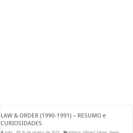
LAW & ORDER (1990-1991) – RESUMO e
CURIOSIDADES
João
26 de janeiro de 2023
Artigos
,
Filmes/ Séries
,
News