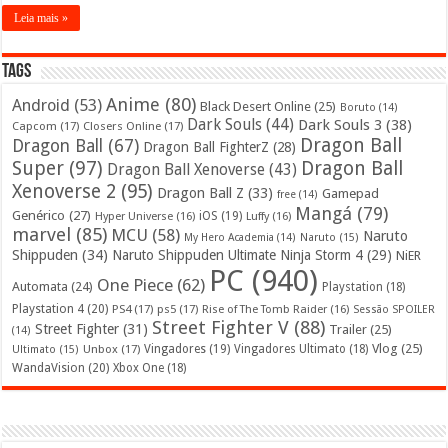
Leia mais »
Tags
Anime
(80)
Android
(53)
Black Desert Online
(25)
Boruto
(14)
Dark Souls
(44)
Dark Souls 3
(38)
Capcom
(17)
Closers Online
(17)
Dragon Ball
Dragon Ball
(67)
Dragon Ball FighterZ
(28)
Super
(97)
Dragon Ball
Dragon Ball Xenoverse
(43)
Xenoverse 2
(95)
Dragon Ball Z
(33)
Gamepad
free
(14)
Mangá
(79)
Genérico
(27)
iOS
(19)
Hyper Universe
(16)
Luffy
(16)
marvel
(85)
MCU
(58)
Naruto
My Hero Academia
(14)
Naruto
(15)
Shippuden
(34)
Naruto Shippuden Ultimate Ninja Storm 4
(29)
NiER
PC
(940)
One Piece
(62)
Automata
(24)
Playstation
(18)
Playstation 4
(20)
PS4
(17)
ps5
(17)
Rise of The Tomb Raider
(16)
Sessão SPOILER
Street Fighter V
(88)
Street Fighter
(31)
Trailer
(25)
(14)
Vlog
(25)
Unbox
(17)
Vingadores
(19)
Vingadores Ultimato
(18)
Ultimato
(15)
WandaVision
(20)
Xbox One
(18)