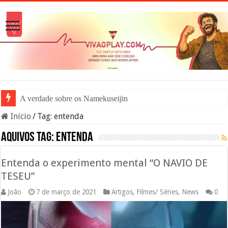
A verdade sobre os Namekuseijins – DRAGO
Início
/
Tag:
entenda
Aquivos tag:
entenda
Entenda o experimento mental “O NAVIO DE
TESEU”
João
7 de março de 2021
Artigos
,
Filmes/ Séries
,
News
0