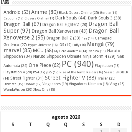
Tags
Anime
(80)
Android
(53)
Black Desert Online
(25)
Boruto
(14)
Dark Souls
(44)
Dark Souls 3
(38)
Capcom
(17)
Closers Online
(17)
Dragon Ball
Dragon Ball
(67)
Dragon Ball FighterZ
(28)
Super
(97)
Dragon Ball
Dragon Ball Xenoverse
(43)
Xenoverse 2
(95)
Dragon Ball Z
(33)
Gamepad
free
(14)
Mangá
(79)
Genérico
(27)
iOS
(19)
Hyper Universe
(16)
Luffy
(16)
marvel
(85)
MCU
(58)
Naruto
My Hero Academia
(14)
Naruto
(15)
Shippuden
(34)
Naruto Shippuden Ultimate Ninja Storm 4
(29)
NiER
PC
(940)
One Piece
(62)
Automata
(24)
Playstation
(18)
Playstation 4
(20)
PS4
(17)
ps5
(17)
Rise of The Tomb Raider
(16)
Sessão SPOILER
Street Fighter V
(88)
Street Fighter
(31)
Trailer
(25)
(14)
Vlog
(25)
Unbox
(17)
Vingadores
(19)
Vingadores Ultimato
(18)
Ultimato
(15)
WandaVision
(20)
Xbox One
(18)
agosto 2026
S
T
Q
Q
S
S
D
1
2