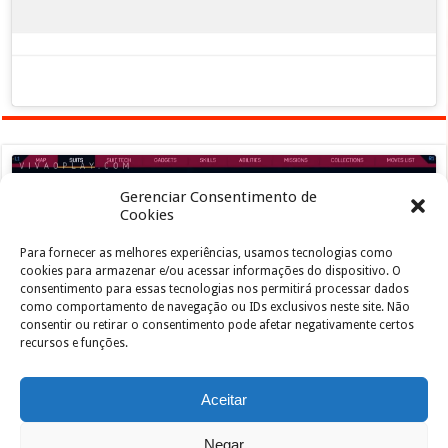
Gerenciar Consentimento de
Cookies
Para fornecer as melhores experiências, usamos tecnologias como
Clique para aceitar os cookies marketing e
cookies para armazenar e/ou acessar informações do dispositivo. O
ativar este conteúdo
consentimento para essas tecnologias nos permitirá processar dados
como comportamento de navegação ou IDs exclusivos neste site. Não
consentir ou retirar o consentimento pode afetar negativamente certos
recursos e funções.
Aceitar
Negar