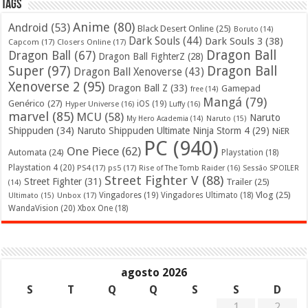
Tags
Anime
(80)
Android
(53)
Black Desert Online
(25)
Boruto
(14)
Dark Souls
(44)
Dark Souls 3
(38)
Capcom
(17)
Closers Online
(17)
Dragon Ball
Dragon Ball
(67)
Dragon Ball FighterZ
(28)
Super
(97)
Dragon Ball
Dragon Ball Xenoverse
(43)
Xenoverse 2
(95)
Dragon Ball Z
(33)
Gamepad
free
(14)
Mangá
(79)
Genérico
(27)
iOS
(19)
Hyper Universe
(16)
Luffy
(16)
marvel
(85)
MCU
(58)
Naruto
My Hero Academia
(14)
Naruto
(15)
Shippuden
(34)
Naruto Shippuden Ultimate Ninja Storm 4
(29)
NiER
PC
(940)
One Piece
(62)
Automata
(24)
Playstation
(18)
Playstation 4
(20)
PS4
(17)
ps5
(17)
Rise of The Tomb Raider
(16)
Sessão SPOILER
Street Fighter V
(88)
Street Fighter
(31)
Trailer
(25)
(14)
Vlog
(25)
Unbox
(17)
Vingadores
(19)
Vingadores Ultimato
(18)
Ultimato
(15)
WandaVision
(20)
Xbox One
(18)
agosto 2026
S
T
Q
Q
S
S
D
1
2