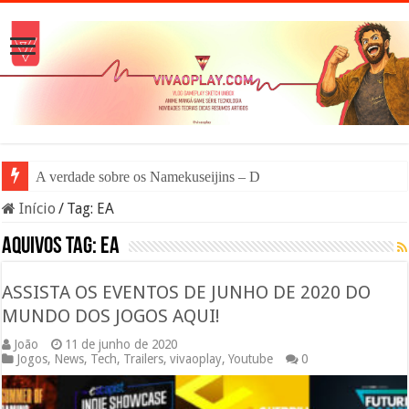
A verdade sobre os Namekuseijins – DRAGON BALL
Início
/
Tag:
EA
Aquivos tag:
EA
ASSISTA OS EVENTOS DE JUNHO DE 2020 DO
MUNDO DOS JOGOS AQUI!
João
11 de junho de 2020
Jogos
,
News
,
Tech
,
Trailers
,
vivaoplay
,
Youtube
0