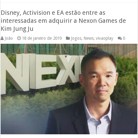
Disney, Activision e EA estão entre as
interessadas em adquirir a Nexon Games de
Kim Jung Ju
João
18 de janeiro de 2019
Jogos
,
News
,
vivaoplay
0