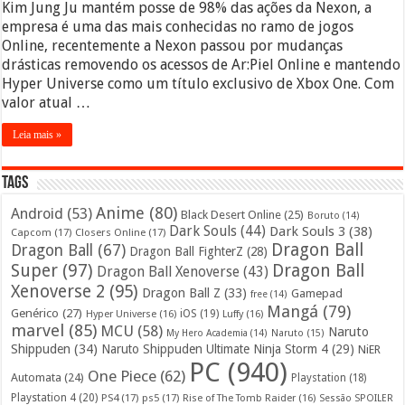
Kim Jung Ju mantém posse de 98% das ações da Nexon, a
empresa é uma das mais conhecidas no ramo de jogos
Online, recentemente a Nexon passou por mudanças
drásticas removendo os acessos de Ar:Piel Online e mantendo
Hyper Universe como um título exclusivo de Xbox One. Com
valor atual …
Leia mais »
Tags
Anime
(80)
Android
(53)
Black Desert Online
(25)
Boruto
(14)
Dark Souls
(44)
Dark Souls 3
(38)
Capcom
(17)
Closers Online
(17)
Dragon Ball
Dragon Ball
(67)
Dragon Ball FighterZ
(28)
Super
(97)
Dragon Ball
Dragon Ball Xenoverse
(43)
Xenoverse 2
(95)
Dragon Ball Z
(33)
Gamepad
free
(14)
Mangá
(79)
Genérico
(27)
iOS
(19)
Hyper Universe
(16)
Luffy
(16)
marvel
(85)
MCU
(58)
Naruto
My Hero Academia
(14)
Naruto
(15)
Shippuden
(34)
Naruto Shippuden Ultimate Ninja Storm 4
(29)
NiER
PC
(940)
One Piece
(62)
Automata
(24)
Playstation
(18)
Playstation 4
(20)
PS4
(17)
ps5
(17)
Rise of The Tomb Raider
(16)
Sessão SPOILER