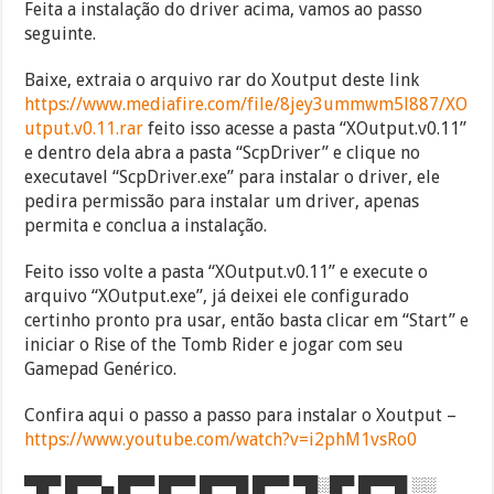
Feita a instalação do driver acima, vamos ao passo
seguinte.
Baixe, extraia o arquivo rar do Xoutput deste link
https://www.mediafire.com/file/8jey3ummwm5l887/XO
utput.v0.11.rar
feito isso acesse a pasta “XOutput.v0.11”
e dentro dela abra a pasta “ScpDriver” e clique no
executavel “ScpDriver.exe” para instalar o driver, ele
pedira permissão para instalar um driver, apenas
permita e conclua a instalação.
Feito isso volte a pasta “XOutput.v0.11” e execute o
arquivo “XOutput.exe”, já deixei ele configurado
certinho pronto pra usar, então basta clicar em “Start” e
iniciar o Rise of the Tomb Rider e jogar com seu
Gamepad Genérico.
Confira aqui o passo a passo para instalar o Xoutput –
https://www.youtube.com/watch?v=i2phM1vsRo0
▀█▀ █▀▀▄ █▀▀ █▀▀ █▀▀█ █▀▀ ▀█░█▀ █▀▀█ ░░