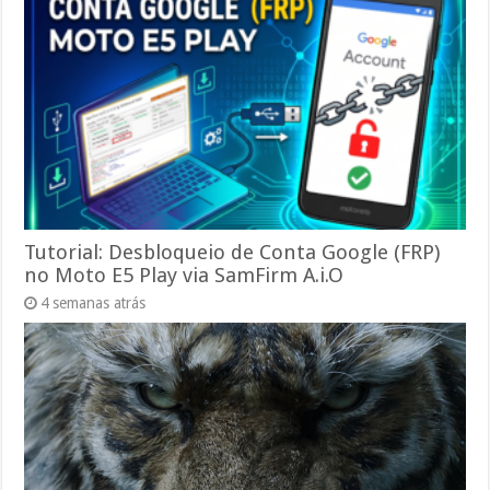
Tutorial: Desbloqueio de Conta Google (FRP)
no Moto E5 Play via SamFirm A.i.O
4 semanas atrás