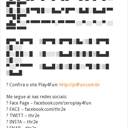
█▀▀ █▀▀
▒█░ █░░█ ▀▀█ █░░ █▄▄▀ █▀▀ ░█▄█░ █▄▄█ ▀▀
▀▀█ █▀▀
▄█▄ ▀░░▀ ▀▀▀ ▀▀▀ ▀░▀▀ ▀▀▀ ░░▀░░ ▀░░▀ ░░
▀▀▀ ▀▀▀
█▀▀▄ █▀▀█ ▒█▀▀█ ░█▀▀█ ▒█▄░▒█ ░█▀▀█
▒█░░░
█░░█ █░░█ ▒█░░░ ▒█▄▄█ ▒█▒█▒█ ▒█▄▄█
▒█░░░
▀░░▀ ▀▀▀▀ ▒█▄▄█ ▒█░▒█ ▒█░░▀█ ▒█░▒█
▒█▄▄█
? Confira o site Play4Fun:
http://p4fun.com.br
Me segue ai nas redes sociais:
? Face Page – facebook.com/zeroplay4fun
? FACE – facebook.com/thr2e
? TWITT – thr2e
? INSTA – thr2e