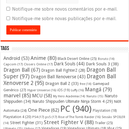
Notifique-me sobre novos comentários por e-mail.
Notifique-me sobre novas publicações por e-mail.
Tags
Anime
(80)
Android
(53)
Black Desert Online
(25)
Boruto
(14)
Dark Souls
(44)
Dark Souls 3
(38)
Capcom
(17)
Closers Online
(17)
Dragon Ball
Dragon Ball
(67)
Dragon Ball FighterZ
(28)
Super
(97)
Dragon Ball
Dragon Ball Xenoverse
(43)
Xenoverse 2
(95)
Dragon Ball Z
(33)
Gamepad
free
(14)
Mangá
(79)
Genérico
(27)
iOS
(19)
Hyper Universe
(16)
Luffy
(16)
marvel
(85)
MCU
(58)
Naruto
My Hero Academia
(14)
Naruto
(15)
Shippuden
(34)
Naruto Shippuden Ultimate Ninja Storm 4
(29)
NiER
PC
(940)
One Piece
(62)
Automata
(24)
Playstation
(18)
Playstation 4
(20)
PS4
(17)
ps5
(17)
Rise of The Tomb Raider
(16)
Sessão SPOILER
Street Fighter V
(88)
Street Fighter
(31)
Trailer
(25)
(14)
Vlog
(25)
Unbox
(17)
Vingadores
(19)
Vingadores Ultimato
(18)
Ultimato
(15)