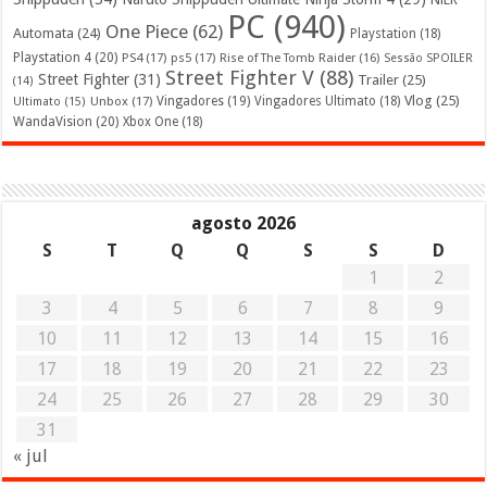
PC
(940)
One Piece
(62)
Automata
(24)
Playstation
(18)
Playstation 4
(20)
PS4
(17)
ps5
(17)
Rise of The Tomb Raider
(16)
Sessão SPOILER
Street Fighter V
(88)
Street Fighter
(31)
Trailer
(25)
(14)
Vlog
(25)
Unbox
(17)
Vingadores
(19)
Vingadores Ultimato
(18)
Ultimato
(15)
WandaVision
(20)
Xbox One
(18)
agosto 2026
S
T
Q
Q
S
S
D
1
2
3
4
5
6
7
8
9
10
11
12
13
14
15
16
17
18
19
20
21
22
23
24
25
26
27
28
29
30
31
« jul