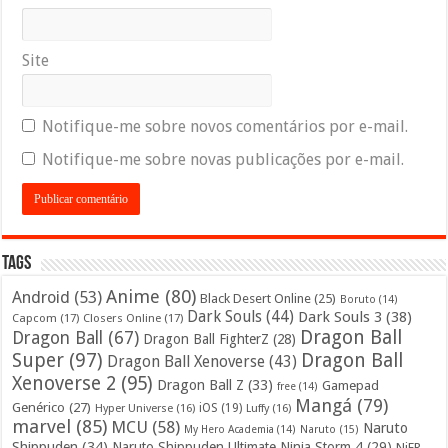
Site
Notifique-me sobre novos comentários por e-mail.
Notifique-me sobre novas publicações por e-mail.
Tags
Anime
(80)
Android
(53)
Black Desert Online
(25)
Boruto
(14)
Dark Souls
(44)
Dark Souls 3
(38)
Capcom
(17)
Closers Online
(17)
Dragon Ball
Dragon Ball
(67)
Dragon Ball FighterZ
(28)
Super
(97)
Dragon Ball
Dragon Ball Xenoverse
(43)
Xenoverse 2
(95)
Dragon Ball Z
(33)
Gamepad
free
(14)
Mangá
(79)
Genérico
(27)
iOS
(19)
Hyper Universe
(16)
Luffy
(16)
marvel
(85)
MCU
(58)
Naruto
My Hero Academia
(14)
Naruto
(15)
Shippuden
(34)
Naruto Shippuden Ultimate Ninja Storm 4
(29)
NiER