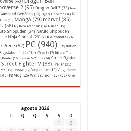
Dragon Ball
overse
(43)
noverse 2
(95)
Dragon Ball Z
(33)
free
Gamepad Genérico
(27)
iOS
Hyper Universe
(16)
Mangá
(79)
marvel
(85)
Luffy
(16)
U
(58)
My Hero Academia
(14)
Naruto
(15)
uto Shippuden
(34)
Naruto Shippuden
mate Ninja Storm 4
(29)
NiER Automata
(24)
PC
(940)
 Piece
(62)
Playstation
Playstation 4
(20)
PS4
(17)
ps5
(17)
Rise of The
Street Fighter
 Raider
(16)
Sessão SPOILER
(14)
Street Fighter V
(88)
Trailer
(25)
Unbox
(17)
Vingadores
(19)
Vingadores
mato
(15)
Vlog
(25)
mato
(18)
WandaVision
(20)
Xbox One
agosto 2026
S
T
Q
Q
S
S
D
1
2