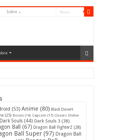
S
Sobre
obre
s
Anime
(80)
roid
(53)
Black Desert
ne
(25)
Capcom
(17)
Closers Online
Boruto
(14)
Dark Souls
(44)
Dark Souls 3
(38)
gon Ball
(67)
Dragon Ball FighterZ
(28)
agon Ball Super
(97)
Dragon Ball