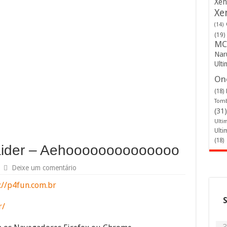
Xen
Xe
(14)
(19)
MC
Nar
Ulti
One
(18)
Tomb
(31)
Ulti
Ulti
(18)
Raider – Aehoooooooooooooo
Deixe um comentário
://p4fun.com.br
r/