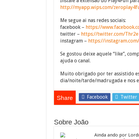
Instale a extensão do Play4Fun pa
http://myapp.wips.com/zeroplay4f
Me segue ai nas redes sociais:
facebook –
https://www.facebook.c
twitter –
https://twitter.com/Thr2e
instagram –
https://instagram.com
Se gostou deixe aquele “like”, compa
ajuda o canal.
Muito obrigado por ter assistido e
dia/noite/tarde/madrugada e nos 
Facebook
Twitter
Share
Sobre João
Ainda ando por Lordr