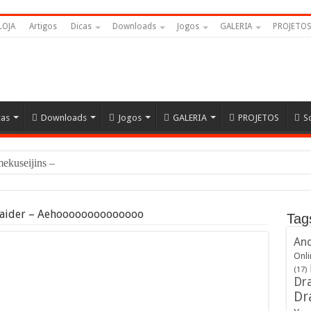
LOJA
Artigos
Dicas
Downloads
Jogos
GALERIA
PROJETO
cas
Downloads
Jogos
GALERIA
PROJETOS
S
amekuseijins – DRAGON BALL #
Raider – Aehoooooooooooooo
Tag
And
Onli
(17)
Dra
Dr