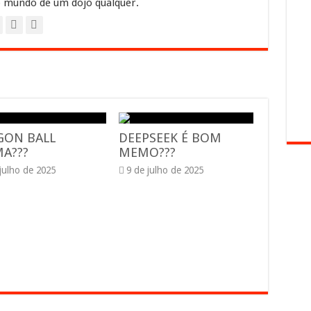
 mundo de um dojo qualquer.
GON BALL
DEEPSEEK É BOM
A???
MEMO???
 julho de 2025
9 de julho de 2025