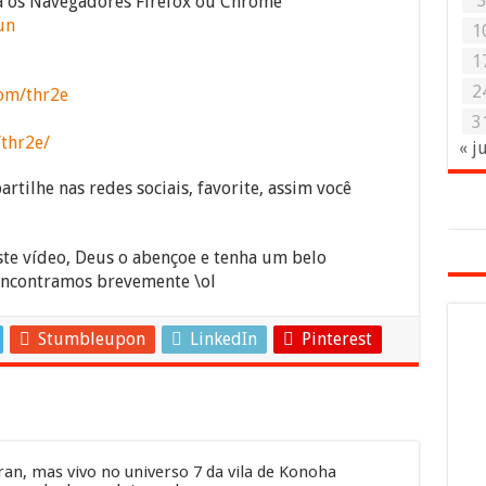
ra os Navegadores Firefox ou Chrome
un
1
1
2
om/thr2e
3
/thr2e/
« j
rtilhe nas redes sociais, favorite, assim você
ste vídeo, Deus o abençoe e tenha um belo
encontramos brevemente \ol
Stumbleupon
LinkedIn
Pinterest
an, mas vivo no universo 7 da vila de Konoha