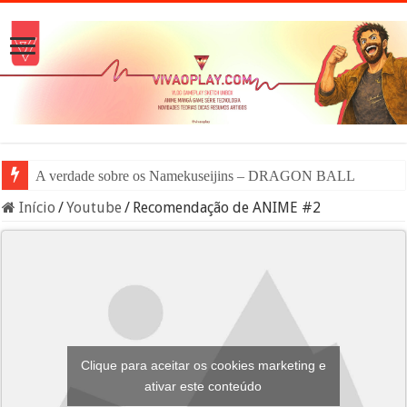
A verdade sobre os Namekuseijins – DRAGON BALL #News
Início
/
Youtube
/
Recomendação de ANIME #2
Clique para aceitar os cookies marketing e
ativar este conteúdo