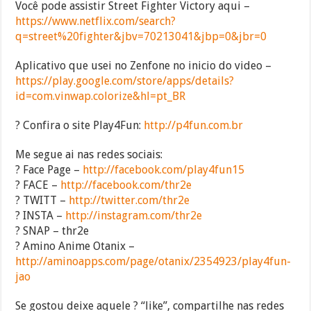
Você pode assistir Street Fighter Victory aqui –
https://www.netflix.com/search?
q=street%20fighter&jbv=70213041&jbp=0&jbr=0
Aplicativo que usei no Zenfone no inicio do video –
https://play.google.com/store/apps/details?
id=com.vinwap.colorize&hl=pt_BR
? Confira o site Play4Fun:
http://p4fun.com.br
Me segue ai nas redes sociais:
? Face Page –
http://facebook.com/play4fun15
? FACE –
http://facebook.com/thr2e
? TWITT –
http://twitter.com/thr2e
? INSTA –
http://instagram.com/thr2e
? SNAP – thr2e
? Amino Anime Otanix –
http://aminoapps.com/page/otanix/2354923/play4fun-
jao
Se gostou deixe aquele ? “like”, compartilhe nas redes