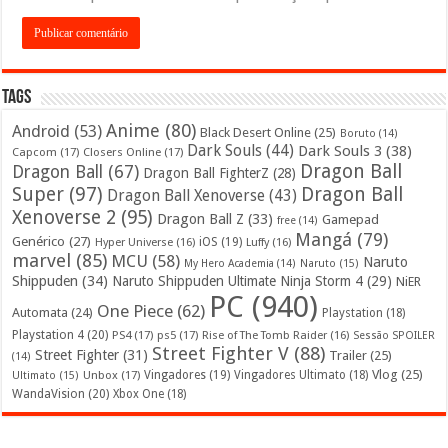
Tags
Anime
(80)
Android
(53)
Black Desert Online
(25)
Boruto
(14)
Dark Souls
(44)
Dark Souls 3
(38)
Capcom
(17)
Closers Online
(17)
Dragon Ball
Dragon Ball
(67)
Dragon Ball FighterZ
(28)
Super
(97)
Dragon Ball
Dragon Ball Xenoverse
(43)
Xenoverse 2
(95)
Dragon Ball Z
(33)
Gamepad
free
(14)
Mangá
(79)
Genérico
(27)
iOS
(19)
Hyper Universe
(16)
Luffy
(16)
marvel
(85)
MCU
(58)
Naruto
My Hero Academia
(14)
Naruto
(15)
Shippuden
(34)
Naruto Shippuden Ultimate Ninja Storm 4
(29)
NiER
PC
(940)
One Piece
(62)
Automata
(24)
Playstation
(18)
Playstation 4
(20)
PS4
(17)
ps5
(17)
Rise of The Tomb Raider
(16)
Sessão SPOILER
Street Fighter V
(88)
Street Fighter
(31)
Trailer
(25)
(14)
Vlog
(25)
Unbox
(17)
Vingadores
(19)
Vingadores Ultimato
(18)
Ultimato
(15)
WandaVision
(20)
Xbox One
(18)