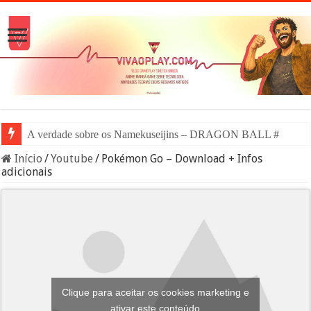
A verdade sobre os Namekuseijins – DRAGON BALL #News
Início
/
Youtube
/
Pokémon Go – Download + Infos
adicionais
Clique para aceitar os cookies marketing e
ativar este conteúdo