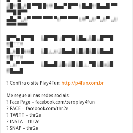
▒█░ █░░█ ▀▀█ █░░ █▄▄▀ █▀▀ ░█▄█░ █▄▄█ ▀▀
▀▀█ █▀▀
▄█▄ ▀░░▀ ▀▀▀ ▀▀▀ ▀░▀▀ ▀▀▀ ░░▀░░ ▀░░▀ ░░
▀▀▀ ▀▀▀
█▀▀▄ █▀▀█ ▒█▀▀█ ░█▀▀█ ▒█▄░▒█ ░█▀▀█
▒█░░░
█░░█ █░░█ ▒█░░░ ▒█▄▄█ ▒█▒█▒█ ▒█▄▄█
▒█░░░
▀░░▀ ▀▀▀▀ ▒█▄▄█ ▒█░▒█ ▒█░░▀█ ▒█░▒█
▒█▄▄█
? Confira o site Play4Fun:
http://p4fun.com.br
Me segue ai nas redes sociais:
? Face Page – facebook.com/zeroplay4fun
? FACE – facebook.com/thr2e
? TWITT – thr2e
? INSTA – thr2e
? SNAP – thr2e