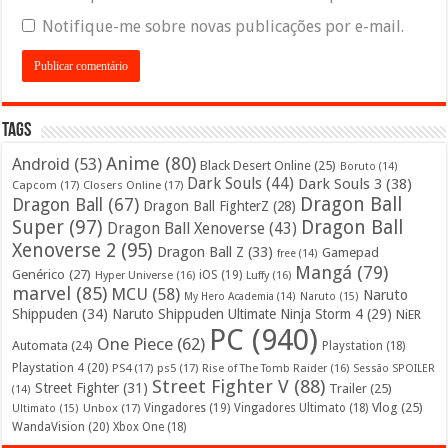
Notifique-me sobre novas publicações por e-mail.
Tags
Anime
(80)
Android
(53)
Black Desert Online
(25)
Boruto
(14)
Dark Souls
(44)
Dark Souls 3
(38)
Capcom
(17)
Closers Online
(17)
Dragon Ball
Dragon Ball
(67)
Dragon Ball FighterZ
(28)
Super
(97)
Dragon Ball
Dragon Ball Xenoverse
(43)
Xenoverse 2
(95)
Dragon Ball Z
(33)
Gamepad
free
(14)
Mangá
(79)
Genérico
(27)
iOS
(19)
Hyper Universe
(16)
Luffy
(16)
marvel
(85)
MCU
(58)
Naruto
My Hero Academia
(14)
Naruto
(15)
Shippuden
(34)
Naruto Shippuden Ultimate Ninja Storm 4
(29)
NiER
PC
(940)
One Piece
(62)
Automata
(24)
Playstation
(18)
Playstation 4
(20)
PS4
(17)
ps5
(17)
Rise of The Tomb Raider
(16)
Sessão SPOILER
Street Fighter V
(88)
Street Fighter
(31)
Trailer
(25)
(14)
Vlog
(25)
Unbox
(17)
Vingadores
(19)
Vingadores Ultimato
(18)
Ultimato
(15)
WandaVision
(20)
Xbox One
(18)