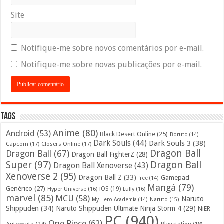
Site
Notifique-me sobre novos comentários por e-mail.
Notifique-me sobre novas publicações por e-mail.
Tags
Anime
(80)
Android
(53)
Black Desert Online
(25)
Boruto
(14)
Dark Souls
(44)
Dark Souls 3
(38)
Capcom
(17)
Closers Online
(17)
Dragon Ball
Dragon Ball
(67)
Dragon Ball FighterZ
(28)
Super
(97)
Dragon Ball
Dragon Ball Xenoverse
(43)
Xenoverse 2
(95)
Dragon Ball Z
(33)
Gamepad
free
(14)
Mangá
(79)
Genérico
(27)
iOS
(19)
Hyper Universe
(16)
Luffy
(16)
marvel
(85)
MCU
(58)
Naruto
My Hero Academia
(14)
Naruto
(15)
Shippuden
(34)
Naruto Shippuden Ultimate Ninja Storm 4
(29)
NiER
PC
(940)
One Piece
(62)