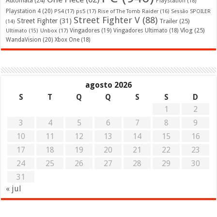
Automata
(24)
Playstation
(18)
Playstation 4
(20)
PS4
(17)
ps5
(17)
Rise of The Tomb Raider
(16)
Sessão SPOILER
Street Fighter V
(88)
Street Fighter
(31)
Trailer
(25)
(14)
Vlog
(25)
Unbox
(17)
Vingadores
(19)
Vingadores Ultimato
(18)
Ultimato
(15)
WandaVision
(20)
Xbox One
(18)
agosto 2026
S
T
Q
Q
S
S
D
1
2
3
4
5
6
7
8
9
10
11
12
13
14
15
16
17
18
19
20
21
22
23
24
25
26
27
28
29
30
31
« jul