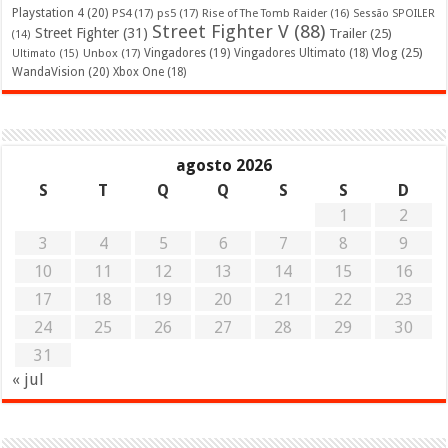
Playstation 4
(20)
PS4
(17)
ps5
(17)
Rise of The Tomb Raider
(16)
Sessão SPOILER
Street Fighter V
(88)
Street Fighter
(31)
Trailer
(25)
(14)
Vlog
(25)
Unbox
(17)
Vingadores
(19)
Vingadores Ultimato
(18)
Ultimato
(15)
WandaVision
(20)
Xbox One
(18)
agosto 2026
S
T
Q
Q
S
S
D
1
2
3
4
5
6
7
8
9
10
11
12
13
14
15
16
17
18
19
20
21
22
23
24
25
26
27
28
29
30
31
« jul