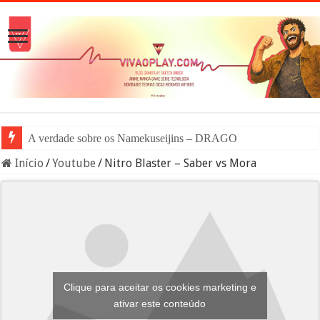
A verdade sobre os Namekuseijins – DRAGON BALL #News
Início
/
Youtube
/
Nitro Blaster – Saber vs Mora
Clique para aceitar os cookies marketing e
ativar este conteúdo