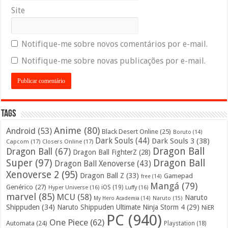
Site
Notifique-me sobre novos comentários por e-mail.
Notifique-me sobre novas publicações por e-mail.
Tags
Anime
(80)
Android
(53)
Black Desert Online
(25)
Boruto
(14)
Dark Souls
(44)
Dark Souls 3
(38)
Capcom
(17)
Closers Online
(17)
Dragon Ball
Dragon Ball
(67)
Dragon Ball FighterZ
(28)
Super
(97)
Dragon Ball
Dragon Ball Xenoverse
(43)
Xenoverse 2
(95)
Dragon Ball Z
(33)
Gamepad
free
(14)
Mangá
(79)
Genérico
(27)
iOS
(19)
Hyper Universe
(16)
Luffy
(16)
marvel
(85)
MCU
(58)
Naruto
My Hero Academia
(14)
Naruto
(15)
Shippuden
(34)
Naruto Shippuden Ultimate Ninja Storm 4
(29)
NiER
PC
(940)
One Piece
(62)
Automata
(24)
Playstation
(18)