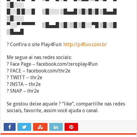
▒█░░░
█░░█ █░░█ ▒█░░░ ▒█▄▄█ ▒█▒█▒█ ▒█▄▄█
▒█░░░
▀░░▀ ▀▀▀▀ ▒█▄▄█ ▒█░▒█ ▒█░░▀█ ▒█░▒█
▒█▄▄█
? Confira o site Play4Fun:
http://p4fun.com.br
Me segue ai nas redes sociais:
? Face Page – facebook.com/zeroplay4fun
? FACE – facebook.com/thr2e
? TWITT – thr2e
? INSTA – thr2e
? SNAP – thr2e
Se gostou deixe aquele ? “like”, compartilhe nas redes
sociais, favorite, assim você ajuda o canal.