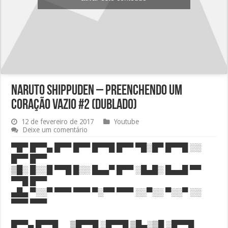
Naruto Shippuden – Preenchendo um
coração vazio #2 (DUBLADO)
12 de fevereiro de 2017
Youtube
Deixe um comentário
▀█▀ █▀▀▄ █▀▀ █▀▀ █▀▀█ █▀▀ ▀█░█▀ █▀▀█ ░░
█▀▀ █▀▀
▒█░ █░░█ ▀▀█ █░░ █▄▄▀ █▀▀ ░█▄█░ █▄▄█ ▀▀
▀▀█ █▀▀
▄█▄ ▀░░▀ ▀▀▀ ▀▀▀ ▀░▀▀ ▀▀▀ ░░▀░░ ▀░░▀ ░░
▀▀▀ ▀▀▀
█▀▀▄ █▀▀█ ▒█▀▀█ ░█▀▀█ ▒█▄░▒█ ░█▀▀█