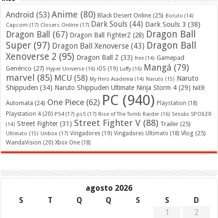
Anime
(80)
Android
(53)
Black Desert Online
(25)
Boruto
(14)
Dark Souls
(44)
Dark Souls 3
(38)
Capcom
(17)
Closers Online
(17)
Dragon Ball
Dragon Ball
(67)
Dragon Ball FighterZ
(28)
Super
(97)
Dragon Ball
Dragon Ball Xenoverse
(43)
Xenoverse 2
(95)
Dragon Ball Z
(33)
Gamepad
free
(14)
Mangá
(79)
Genérico
(27)
iOS
(19)
Hyper Universe
(16)
Luffy
(16)
marvel
(85)
MCU
(58)
Naruto
My Hero Academia
(14)
Naruto
(15)
Shippuden
(34)
Naruto Shippuden Ultimate Ninja Storm 4
(29)
NiER
PC
(940)
One Piece
(62)
Automata
(24)
Playstation
(18)
Playstation 4
(20)
PS4
(17)
ps5
(17)
Rise of The Tomb Raider
(16)
Sessão SPOILER
Street Fighter V
(88)
Street Fighter
(31)
Trailer
(25)
(14)
Vlog
(25)
Unbox
(17)
Vingadores
(19)
Vingadores Ultimato
(18)
Ultimato
(15)
WandaVision
(20)
Xbox One
(18)
agosto 2026
S
T
Q
Q
S
S
D
1
2