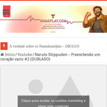
A verdade sobre os Namekuseijins – DRAGON BALL #News
Início
/
Youtube
/
Naruto Shippuden – Preenchendo um
coração vazio #2 (DUBLADO)
Clique para aceitar os cookies marketing e
ativar este conteúdo