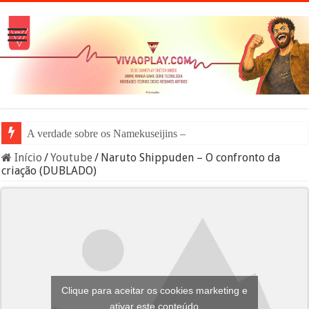
A verdade sobre os Namekuseijins – DRAGON BALL #
Início
/
Youtube
/
Naruto Shippuden – O confronto da
criação (DUBLADO)
Clique para aceitar os cookies marketing e
ativar este conteúdo