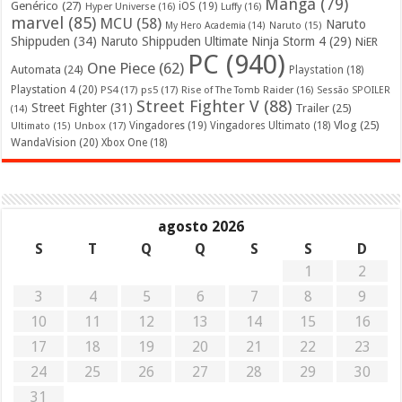
Mangá
(79)
Genérico
(27)
iOS
(19)
Hyper Universe
(16)
Luffy
(16)
marvel
(85)
MCU
(58)
Naruto
My Hero Academia
(14)
Naruto
(15)
Shippuden
(34)
Naruto Shippuden Ultimate Ninja Storm 4
(29)
NiER
PC
(940)
One Piece
(62)
Automata
(24)
Playstation
(18)
Playstation 4
(20)
PS4
(17)
ps5
(17)
Rise of The Tomb Raider
(16)
Sessão SPOILER
Street Fighter V
(88)
Street Fighter
(31)
Trailer
(25)
(14)
Vlog
(25)
Unbox
(17)
Vingadores
(19)
Vingadores Ultimato
(18)
Ultimato
(15)
WandaVision
(20)
Xbox One
(18)
agosto 2026
S
T
Q
Q
S
S
D
1
2
3
4
5
6
7
8
9
10
11
12
13
14
15
16
17
18
19
20
21
22
23
24
25
26
27
28
29
30
31