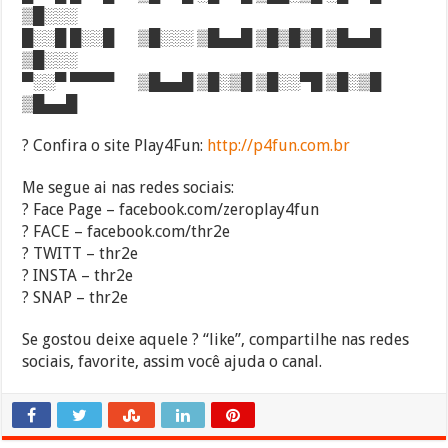
▒█░░░
█░░█ █░░█ ▒█░░░ ▒█▄▄█ ▒█▒█▒█ ▒█▄▄█
▒█░░░
▀░░▀ ▀▀▀▀ ▒█▄▄█ ▒█░▒█ ▒█░░▀█ ▒█░▒█
▒█▄▄█
? Confira o site Play4Fun:
http://p4fun.com.br
Me segue ai nas redes sociais:
? Face Page – facebook.com/zeroplay4fun
? FACE – facebook.com/thr2e
? TWITT – thr2e
? INSTA – thr2e
? SNAP – thr2e
Se gostou deixe aquele ? “like”, compartilhe nas redes
sociais, favorite, assim você ajuda o canal.