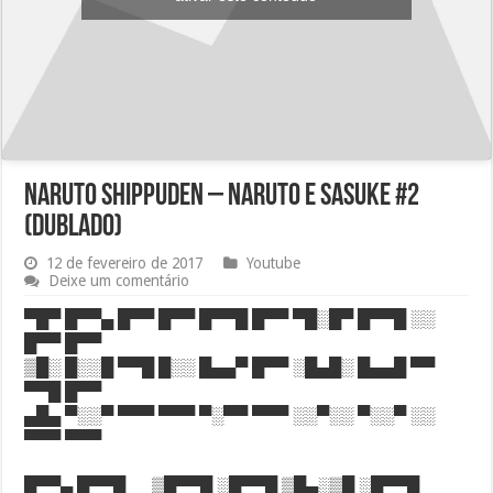
Naruto Shippuden – Naruto e Sasuke #2
(DUBLADO)
12 de fevereiro de 2017
Youtube
Deixe um comentário
▀█▀ █▀▀▄ █▀▀ █▀▀ █▀▀█ █▀▀ ▀█░█▀ █▀▀█ ░░
█▀▀ █▀▀
▒█░ █░░█ ▀▀█ █░░ █▄▄▀ █▀▀ ░█▄█░ █▄▄█ ▀▀
▀▀█ █▀▀
▄█▄ ▀░░▀ ▀▀▀ ▀▀▀ ▀░▀▀ ▀▀▀ ░░▀░░ ▀░░▀ ░░
▀▀▀ ▀▀▀
█▀▀▄ █▀▀█ ▒█▀▀█ ░█▀▀█ ▒█▄░▒█ ░█▀▀█