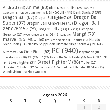
Anime
(80)
Android
(53)
Black Desert Online
(25)
Boruto
(14)
Dark Souls
(44)
Dark Souls 3
(38)
Capcom
(17)
Closers Online
(17)
Dragon Ball
Dragon Ball
(67)
Dragon Ball FighterZ
(28)
Super
(97)
Dragon Ball
Dragon Ball Xenoverse
(43)
Xenoverse 2
(95)
Dragon Ball Z
(33)
Gamepad
free
(14)
Mangá
(79)
Genérico
(27)
iOS
(19)
Hyper Universe
(16)
Luffy
(16)
marvel
(85)
MCU
(58)
Naruto
My Hero Academia
(14)
Naruto
(15)
Shippuden
(34)
Naruto Shippuden Ultimate Ninja Storm 4
(29)
NiER
PC
(940)
One Piece
(62)
Automata
(24)
Playstation
(18)
Playstation 4
(20)
PS4
(17)
ps5
(17)
Rise of The Tomb Raider
(16)
Sessão SPOILER
Street Fighter V
(88)
Street Fighter
(31)
Trailer
(25)
(14)
Vlog
(25)
Unbox
(17)
Vingadores
(19)
Vingadores Ultimato
(18)
Ultimato
(15)
WandaVision
(20)
Xbox One
(18)
agosto 2026
S
T
Q
Q
S
S
D
1
2