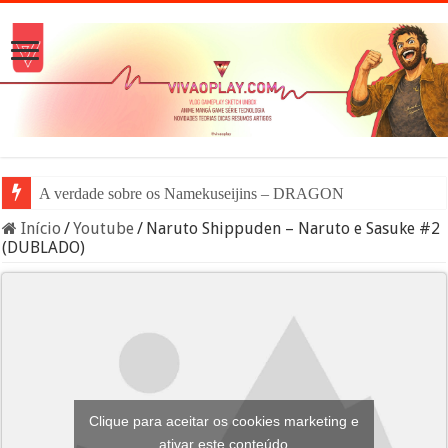
A verdade sobre os Namekuseijins – DRAGON BALL #News
Início
/
Youtube
/
Naruto Shippuden – Naruto e Sasuke #2
(DUBLADO)
Clique para aceitar os cookies marketing e
ativar este conteúdo