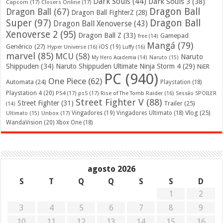
Dark Souls
(44)
Dark Souls 3
(38)
Capcom
(17)
Closers Online
(17)
Dragon Ball
Dragon Ball
(67)
Dragon Ball FighterZ
(28)
Super
(97)
Dragon Ball
Dragon Ball Xenoverse
(43)
Xenoverse 2
(95)
Dragon Ball Z
(33)
Gamepad
free
(14)
Mangá
(79)
Genérico
(27)
iOS
(19)
Hyper Universe
(16)
Luffy
(16)
marvel
(85)
MCU
(58)
Naruto
My Hero Academia
(14)
Naruto
(15)
Shippuden
(34)
Naruto Shippuden Ultimate Ninja Storm 4
(29)
NiER
PC
(940)
One Piece
(62)
Automata
(24)
Playstation
(18)
Playstation 4
(20)
PS4
(17)
ps5
(17)
Rise of The Tomb Raider
(16)
Sessão SPOILER
Street Fighter V
(88)
Street Fighter
(31)
Trailer
(25)
(14)
Vlog
(25)
Unbox
(17)
Vingadores
(19)
Vingadores Ultimato
(18)
Ultimato
(15)
WandaVision
(20)
Xbox One
(18)
agosto 2026
S
T
Q
Q
S
S
D
1
2
3
4
5
6
7
8
9
10
11
12
13
14
15
16