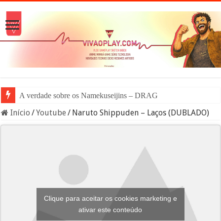
A verdade sobre os Namekuseijins – DRAGON BALL #News
Início
/
Youtube
/
Naruto Shippuden – Laços (DUBLADO)
Clique para aceitar os cookies marketing e
ativar este conteúdo