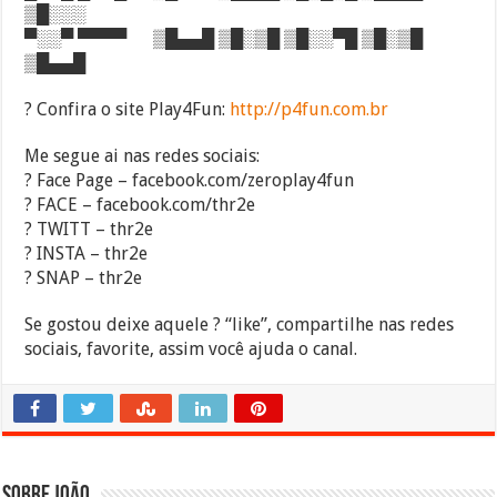
▒█░░░
▀░░▀ ▀▀▀▀ ▒█▄▄█ ▒█░▒█ ▒█░░▀█ ▒█░▒█
▒█▄▄█
? Confira o site Play4Fun:
http://p4fun.com.br
Me segue ai nas redes sociais:
? Face Page – facebook.com/zeroplay4fun
? FACE – facebook.com/thr2e
? TWITT – thr2e
? INSTA – thr2e
? SNAP – thr2e
Se gostou deixe aquele ? “like”, compartilhe nas redes
sociais, favorite, assim você ajuda o canal.
Sobre João