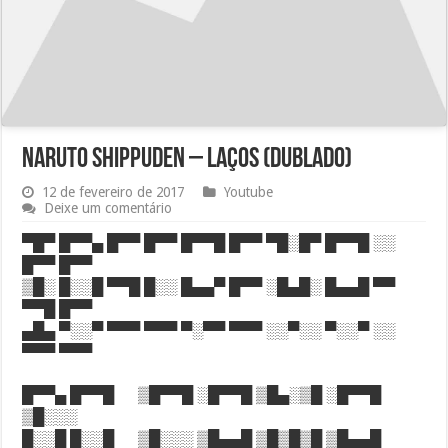
Naruto Shippuden – Laços (DUBLADO)
12 de fevereiro de 2017
Youtube
Deixe um comentário
▀█▀ █▀▀▄ █▀▀ █▀▀ █▀▀█ █▀▀ ▀█░█▀ █▀▀█ ░░
█▀▀ █▀▀
▒█░ █░░█ ▀▀█ █░░ █▄▄▀ █▀▀ ░█▄█░ █▄▄█ ▀▀
▀▀█ █▀▀
▄█▄ ▀░░▀ ▀▀▀ ▀▀▀ ▀░▀▀ ▀▀▀ ░░▀░░ ▀░░▀ ░░
▀▀▀ ▀▀▀
█▀▀▄ █▀▀█ ▒█▀▀█ ░█▀▀█ ▒█▄░▒█ ░█▀▀█
▒█░░░
█░░█ █░░█ ▒█░░░ ▒█▄▄█ ▒█▒█▒█ ▒█▄▄█