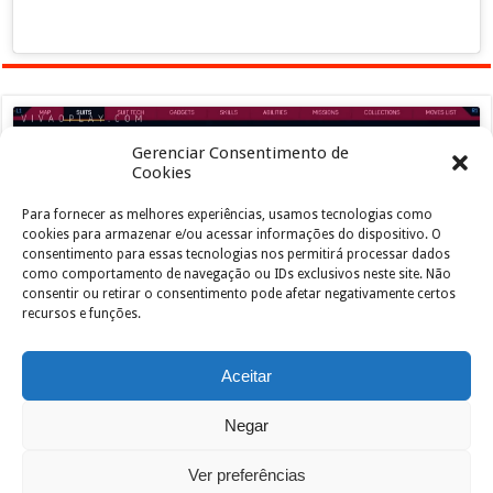
Gerenciar Consentimento de
Cookies
Para fornecer as melhores experiências, usamos tecnologias como
Clique para aceitar os cookies marketing e
cookies para armazenar e/ou acessar informações do dispositivo. O
ativar este conteúdo
consentimento para essas tecnologias nos permitirá processar dados
como comportamento de navegação ou IDs exclusivos neste site. Não
consentir ou retirar o consentimento pode afetar negativamente certos
recursos e funções.
Aceitar
Negar
Powered by
João de Jesus Junior
| Designed by
vivaoplay
Ver preferências