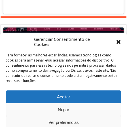
Gerenciar Consentimento de
Cookies
Para fornecer as melhores experiências, usamos tecnologias como
Clique para aceitar os cookies marketing e
cookies para armazenar e/ou acessar informações do dispositivo. O
ativar este conteúdo
consentimento para essas tecnologias nos permitirá processar dados
como comportamento de navegação ou IDs exclusivos neste site. Não
consentir ou retirar o consentimento pode afetar negativamente certos
recursos e funções.
Aceitar
Negar
Powered by
João de Jesus Junior
| Designed by
vivaoplay
Ver preferências