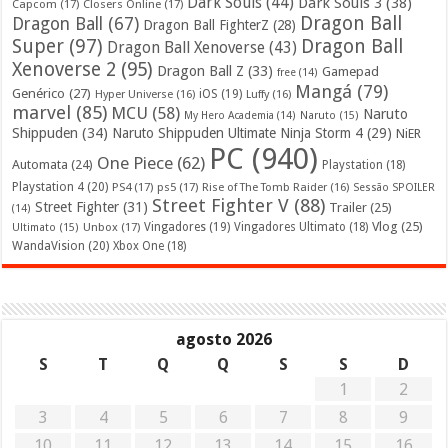
Dark Souls
(44)
Dark Souls 3
(38)
Capcom
(17)
Closers Online
(17)
Dragon Ball
Dragon Ball
(67)
Dragon Ball FighterZ
(28)
Super
(97)
Dragon Ball
Dragon Ball Xenoverse
(43)
Xenoverse 2
(95)
Dragon Ball Z
(33)
Gamepad
free
(14)
Mangá
(79)
Genérico
(27)
iOS
(19)
Hyper Universe
(16)
Luffy
(16)
marvel
(85)
MCU
(58)
Naruto
My Hero Academia
(14)
Naruto
(15)
Shippuden
(34)
Naruto Shippuden Ultimate Ninja Storm 4
(29)
NiER
PC
(940)
One Piece
(62)
Automata
(24)
Playstation
(18)
Playstation 4
(20)
PS4
(17)
ps5
(17)
Rise of The Tomb Raider
(16)
Sessão SPOILER
Street Fighter V
(88)
Street Fighter
(31)
Trailer
(25)
(14)
Vlog
(25)
Unbox
(17)
Vingadores
(19)
Vingadores Ultimato
(18)
Ultimato
(15)
WandaVision
(20)
Xbox One
(18)
agosto 2026
S
T
Q
Q
S
S
D
1
2
3
4
5
6
7
8
9
10
11
12
13
14
15
16