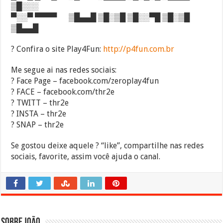
▒█░░░
▀░░▀ ▀▀▀▀ ▒█▄▄█ ▒█░▒█ ▒█░░▀█ ▒█░▒█
▒█▄▄█
? Confira o site Play4Fun:
http://p4fun.com.br
Me segue ai nas redes sociais:
? Face Page – facebook.com/zeroplay4fun
? FACE – facebook.com/thr2e
? TWITT – thr2e
? INSTA – thr2e
? SNAP – thr2e
Se gostou deixe aquele ? “like”, compartilhe nas redes
sociais, favorite, assim você ajuda o canal.
Sobre João