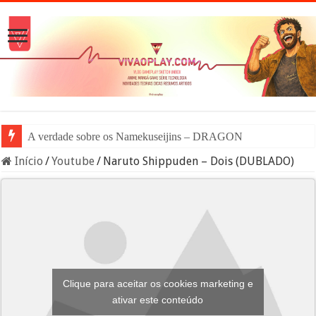
A verdade sobre os Namekuseijins – DRAGON BALL #News
Início
/
Youtube
/
Naruto Shippuden – Dois (DUBLADO)
Clique para aceitar os cookies marketing e
ativar este conteúdo