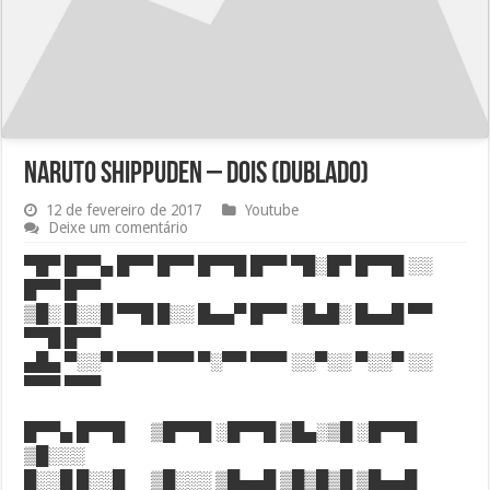
Naruto Shippuden – Dois (DUBLADO)
12 de fevereiro de 2017
Youtube
Deixe um comentário
▀█▀ █▀▀▄ █▀▀ █▀▀ █▀▀█ █▀▀ ▀█░█▀ █▀▀█ ░░
█▀▀ █▀▀
▒█░ █░░█ ▀▀█ █░░ █▄▄▀ █▀▀ ░█▄█░ █▄▄█ ▀▀
▀▀█ █▀▀
▄█▄ ▀░░▀ ▀▀▀ ▀▀▀ ▀░▀▀ ▀▀▀ ░░▀░░ ▀░░▀ ░░
▀▀▀ ▀▀▀
█▀▀▄ █▀▀█ ▒█▀▀█ ░█▀▀█ ▒█▄░▒█ ░█▀▀█
▒█░░░
█░░█ █░░█ ▒█░░░ ▒█▄▄█ ▒█▒█▒█ ▒█▄▄█