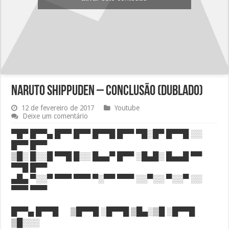
Naruto Shippuden – Conclusão (DUBLADO)
12 de fevereiro de 2017
Youtube
Deixe um comentário
▀█▀ █▀▀▄ █▀▀ █▀▀ █▀▀█ █▀▀ ▀█░█▀ █▀▀█ ░░
█▀▀ █▀▀
▒█░ █░░█ ▀▀█ █░░ █▄▄▀ █▀▀ ░█▄█░ █▄▄█ ▀▀
▀▀█ █▀▀
▄█▄ ▀░░▀ ▀▀▀ ▀▀▀ ▀░▀▀ ▀▀▀ ░░▀░░ ▀░░▀ ░░
▀▀▀ ▀▀▀
█▀▀▄ █▀▀█ ▒█▀▀█ ░█▀▀█ ▒█▄░▒█ ░█▀▀█
▒█░░░