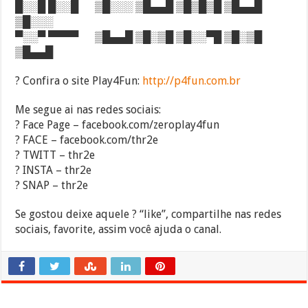
█░░█ █░░█ ▒█░░░ ▒█▄▄█ ▒█▒█▒█ ▒█▄▄█
▒█░░░
▀░░▀ ▀▀▀▀ ▒█▄▄█ ▒█░▒█ ▒█░░▀█ ▒█░▒█
▒█▄▄█
? Confira o site Play4Fun:
http://p4fun.com.br
Me segue ai nas redes sociais:
? Face Page – facebook.com/zeroplay4fun
? FACE – facebook.com/thr2e
? TWITT – thr2e
? INSTA – thr2e
? SNAP – thr2e
Se gostou deixe aquele ? “like”, compartilhe nas redes
sociais, favorite, assim você ajuda o canal.