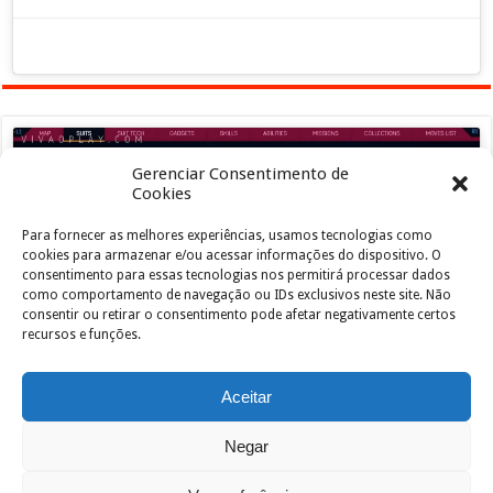
Gerenciar Consentimento de
Cookies
Para fornecer as melhores experiências, usamos tecnologias como
Clique para aceitar os cookies marketing e
cookies para armazenar e/ou acessar informações do dispositivo. O
ativar este conteúdo
consentimento para essas tecnologias nos permitirá processar dados
como comportamento de navegação ou IDs exclusivos neste site. Não
consentir ou retirar o consentimento pode afetar negativamente certos
recursos e funções.
Aceitar
Negar
Powered by
João de Jesus Junior
| Designed by
vivaoplay