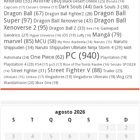
Anime
(80)
Android
(53)
Black Desert Online
(25)
Boruto
(14)
Dark Souls
(44)
Dark Souls 3
(38)
Capcom
(17)
Closers Online
(17)
Dragon Ball
Dragon Ball
(67)
Dragon Ball FighterZ
(28)
Super
(97)
Dragon Ball
Dragon Ball Xenoverse
(43)
Xenoverse 2
(95)
Dragon Ball Z
(33)
Gamepad
free
(14)
Mangá
(79)
Genérico
(27)
iOS
(19)
Hyper Universe
(16)
Luffy
(16)
marvel
(85)
MCU
(58)
Naruto
My Hero Academia
(14)
Naruto
(15)
Shippuden
(34)
Naruto Shippuden Ultimate Ninja Storm 4
(29)
NiER
PC
(940)
One Piece
(62)
Automata
(24)
Playstation
(18)
Playstation 4
(20)
PS4
(17)
ps5
(17)
Rise of The Tomb Raider
(16)
Sessão SPOILER
Street Fighter V
(88)
Street Fighter
(31)
Trailer
(25)
(14)
Vlog
(25)
Unbox
(17)
Vingadores
(19)
Vingadores Ultimato
(18)
Ultimato
(15)
WandaVision
(20)
Xbox One
(18)
agosto 2026
S
T
Q
Q
S
S
D
1
2
3
4
5
6
7
8
9