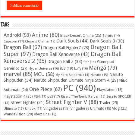
Tags
Anime
(80)
Android
(53)
Black Desert Online
(25)
Boruto
(14)
Dark Souls
(44)
Dark Souls 3
(38)
Capcom
(17)
Closers Online
(17)
Dragon Ball
Dragon Ball
(67)
Dragon Ball FighterZ
(28)
Super
(97)
Dragon Ball
Dragon Ball Xenoverse
(43)
Xenoverse 2
(95)
Dragon Ball Z
(33)
Gamepad
free
(14)
Mangá
(79)
Genérico
(27)
iOS
(19)
Hyper Universe
(16)
Luffy
(16)
marvel
(85)
MCU
(58)
Naruto
My Hero Academia
(14)
Naruto
(15)
Shippuden
(34)
Naruto Shippuden Ultimate Ninja Storm 4
(29)
NiER
PC
(940)
One Piece
(62)
Automata
(24)
Playstation
(18)
Playstation 4
(20)
PS4
(17)
ps5
(17)
Rise of The Tomb Raider
(16)
Sessão SPOILER
Street Fighter V
(88)
Street Fighter
(31)
Trailer
(25)
(14)
Vlog
(25)
Unbox
(17)
Vingadores
(19)
Vingadores Ultimato
(18)
Ultimato
(15)
WandaVision
(20)
Xbox One
(18)