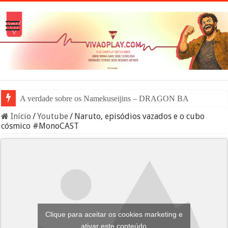
A verdade sobre os Namekuseijins – DRAGON BALL #News
Início
/
Youtube
/
Naruto, episódios vazados e o cubo
cósmico #MonoCAST
Clique para aceitar os cookies marketing e
ativar este conteúdo