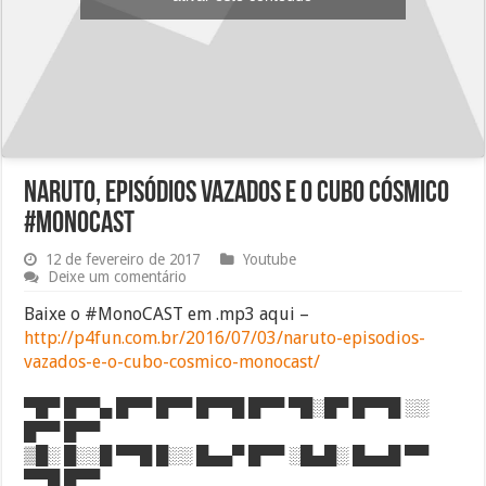
Naruto, episódios vazados e o cubo cósmico
#MonoCAST
12 de fevereiro de 2017
Youtube
Deixe um comentário
Baixe o #MonoCAST em .mp3 aqui –
http://p4fun.com.br/2016/07/03/naruto-episodios-
vazados-e-o-cubo-cosmico-monocast/
▀█▀ █▀▀▄ █▀▀ █▀▀ █▀▀█ █▀▀ ▀█░█▀ █▀▀█ ░░
█▀▀ █▀▀
▒█░ █░░█ ▀▀█ █░░ █▄▄▀ █▀▀ ░█▄█░ █▄▄█ ▀▀
▀▀█ █▀▀