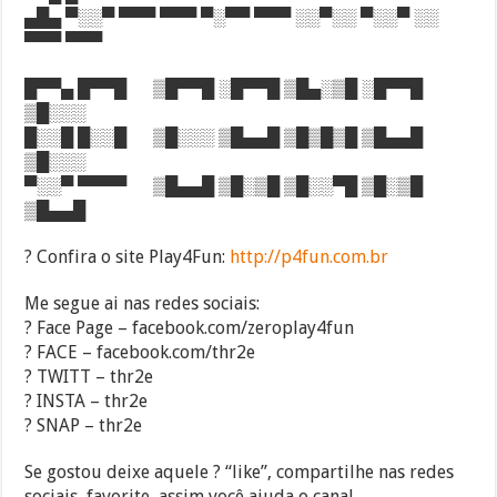
▄█▄ ▀░░▀ ▀▀▀ ▀▀▀ ▀░▀▀ ▀▀▀ ░░▀░░ ▀░░▀ ░░
▀▀▀ ▀▀▀
█▀▀▄ █▀▀█ ▒█▀▀█ ░█▀▀█ ▒█▄░▒█ ░█▀▀█
▒█░░░
█░░█ █░░█ ▒█░░░ ▒█▄▄█ ▒█▒█▒█ ▒█▄▄█
▒█░░░
▀░░▀ ▀▀▀▀ ▒█▄▄█ ▒█░▒█ ▒█░░▀█ ▒█░▒█
▒█▄▄█
? Confira o site Play4Fun:
http://p4fun.com.br
Me segue ai nas redes sociais:
? Face Page – facebook.com/zeroplay4fun
? FACE – facebook.com/thr2e
? TWITT – thr2e
? INSTA – thr2e
? SNAP – thr2e
Se gostou deixe aquele ? “like”, compartilhe nas redes
sociais, favorite, assim você ajuda o canal.