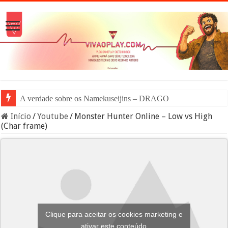
A verdade sobre os Namekuseijins – DRAGON BALL #News
Início
/
Youtube
/
Monster Hunter Online – Low vs High
(Char frame)
Clique para aceitar os cookies marketing e
ativar este conteúdo