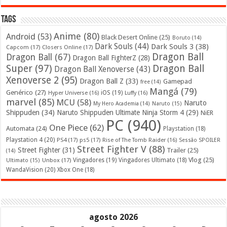
Tags
Anime
(80)
Android
(53)
Black Desert Online
(25)
Boruto
(14)
Dark Souls
(44)
Dark Souls 3
(38)
Capcom
(17)
Closers Online
(17)
Dragon Ball
Dragon Ball
(67)
Dragon Ball FighterZ
(28)
Super
(97)
Dragon Ball
Dragon Ball Xenoverse
(43)
Xenoverse 2
(95)
Dragon Ball Z
(33)
Gamepad
free
(14)
Mangá
(79)
Genérico
(27)
iOS
(19)
Hyper Universe
(16)
Luffy
(16)
marvel
(85)
MCU
(58)
Naruto
My Hero Academia
(14)
Naruto
(15)
Shippuden
(34)
Naruto Shippuden Ultimate Ninja Storm 4
(29)
NiER
PC
(940)
One Piece
(62)
Automata
(24)
Playstation
(18)
Playstation 4
(20)
PS4
(17)
ps5
(17)
Rise of The Tomb Raider
(16)
Sessão SPOILER
Street Fighter V
(88)
Street Fighter
(31)
Trailer
(25)
(14)
Vlog
(25)
Unbox
(17)
Vingadores
(19)
Vingadores Ultimato
(18)
Ultimato
(15)
WandaVision
(20)
Xbox One
(18)
agosto 2026