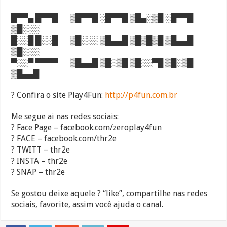
█▀▀▄ █▀▀█ ▒█▀▀█ ░█▀▀█ ▒█▄░▒█ ░█▀▀█
▒█░░░
█░░█ █░░█ ▒█░░░ ▒█▄▄█ ▒█▒█▒█ ▒█▄▄█
▒█░░░
▀░░▀ ▀▀▀▀ ▒█▄▄█ ▒█░▒█ ▒█░░▀█ ▒█░▒█
▒█▄▄█
? Confira o site Play4Fun:
http://p4fun.com.br
Me segue ai nas redes sociais:
? Face Page – facebook.com/zeroplay4fun
? FACE – facebook.com/thr2e
? TWITT – thr2e
? INSTA – thr2e
? SNAP – thr2e
Se gostou deixe aquele ? “like”, compartilhe nas redes
sociais, favorite, assim você ajuda o canal.