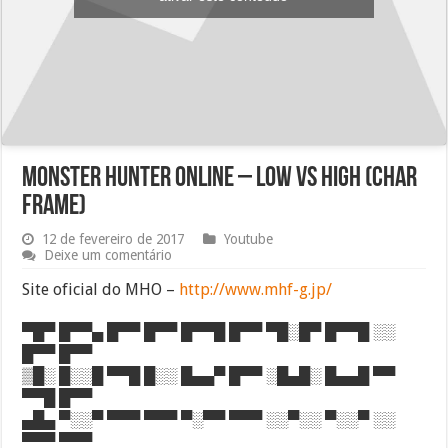
Monster Hunter Online – Low vs High (Char
frame)
12 de fevereiro de 2017
Youtube
Deixe um comentário
Site oficial do MHO –
http://www.mhf-g.jp/
▀█▀ █▀▀▄ █▀▀ █▀▀ █▀▀█ █▀▀ ▀█░█▀ █▀▀█ ░░
█▀▀ █▀▀
▒█░ █░░█ ▀▀█ █░░ █▄▄▀ █▀▀ ░█▄█░ █▄▄█ ▀▀
▀▀█ █▀▀
▄█▄ ▀░░▀ ▀▀▀ ▀▀▀ ▀░▀▀ ▀▀▀ ░░▀░░ ▀░░▀ ░░
▀▀▀ ▀▀▀