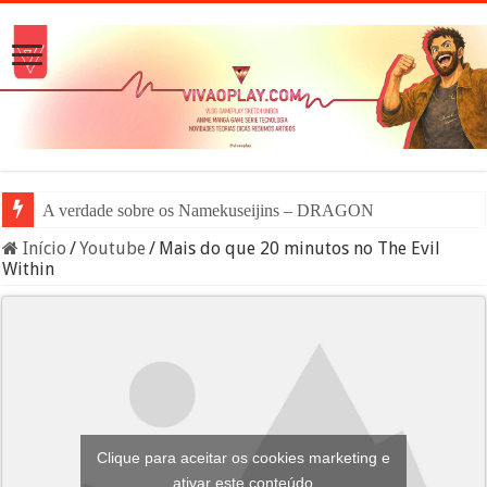
A verdade sobre os Namekuseijins – DRAGON BALL #News
Início
/
Youtube
/
Mais do que 20 minutos no The Evil
Within
Clique para aceitar os cookies marketing e
ativar este conteúdo