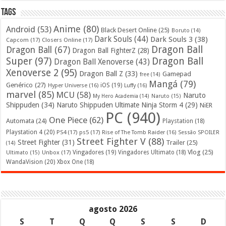
Tags
Anime
(80)
Android
(53)
Black Desert Online
(25)
Boruto
(14)
Dark Souls
(44)
Dark Souls 3
(38)
Capcom
(17)
Closers Online
(17)
Dragon Ball
Dragon Ball
(67)
Dragon Ball FighterZ
(28)
Super
(97)
Dragon Ball
Dragon Ball Xenoverse
(43)
Xenoverse 2
(95)
Dragon Ball Z
(33)
Gamepad
free
(14)
Mangá
(79)
Genérico
(27)
iOS
(19)
Hyper Universe
(16)
Luffy
(16)
marvel
(85)
MCU
(58)
Naruto
My Hero Academia
(14)
Naruto
(15)
Shippuden
(34)
Naruto Shippuden Ultimate Ninja Storm 4
(29)
NiER
PC
(940)
One Piece
(62)
Automata
(24)
Playstation
(18)
Playstation 4
(20)
PS4
(17)
ps5
(17)
Rise of The Tomb Raider
(16)
Sessão SPOILER
Street Fighter V
(88)
Street Fighter
(31)
Trailer
(25)
(14)
Vlog
(25)
Unbox
(17)
Vingadores
(19)
Vingadores Ultimato
(18)
Ultimato
(15)
WandaVision
(20)
Xbox One
(18)
agosto 2026
S
T
Q
Q
S
S
D