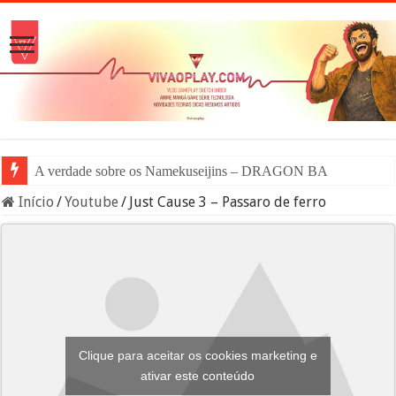
A verdade sobre os Namekuseijins – DRAGON BALL #News
Início
/
Youtube
/
Just Cause 3 – Passaro de ferro
Clique para aceitar os cookies marketing e
ativar este conteúdo