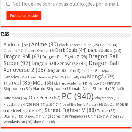
Notifique-me sobre novas publicações por e-mail.
Tags
Anime
(80)
Android
(53)
Black Desert Online
(25)
Boruto
(14)
Dark Souls
(44)
Dark Souls 3
(38)
Capcom
(17)
Closers Online
(17)
Dragon Ball
Dragon Ball
(67)
Dragon Ball FighterZ
(28)
Super
(97)
Dragon Ball
Dragon Ball Xenoverse
(43)
Xenoverse 2
(95)
Dragon Ball Z
(33)
Gamepad
free
(14)
Mangá
(79)
Genérico
(27)
iOS
(19)
Hyper Universe
(16)
Luffy
(16)
marvel
(85)
MCU
(58)
Naruto
My Hero Academia
(14)
Naruto
(15)
Shippuden
(34)
Naruto Shippuden Ultimate Ninja Storm 4
(29)
NiER
PC
(940)
One Piece
(62)
Automata
(24)
Playstation
(18)
Playstation 4
(20)
PS4
(17)
ps5
(17)
Rise of The Tomb Raider
(16)
Sessão SPOILER
Street Fighter V
(88)
Street Fighter
(31)
Trailer
(25)
(14)
Vlog
(25)
Unbox
(17)
Vingadores
(19)
Vingadores Ultimato
(18)
Ultimato
(15)
WandaVision
(20)
Xbox One
(18)