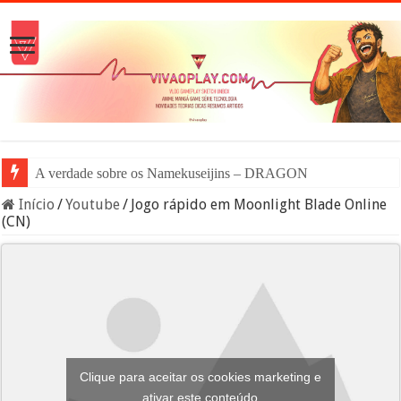
A verdade sobre os Namekuseijins – DRAGON BALL #News
Início
/
Youtube
/
Jogo rápido em Moonlight Blade Online
(CN)
Clique para aceitar os cookies marketing e
ativar este conteúdo