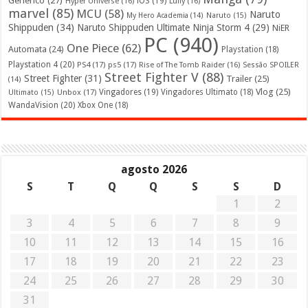
iOS
(19)
Hyper Universe
(16)
Luffy
(16)
marvel
(85)
MCU
(58)
Naruto
My Hero Academia
(14)
Naruto
(15)
Shippuden
(34)
Naruto Shippuden Ultimate Ninja Storm 4
(29)
NiER
PC
(940)
One Piece
(62)
Automata
(24)
Playstation
(18)
Playstation 4
(20)
PS4
(17)
ps5
(17)
Rise of The Tomb Raider
(16)
Sessão SPOILER
Street Fighter V
(88)
Street Fighter
(31)
Trailer
(25)
(14)
Vlog
(25)
Unbox
(17)
Vingadores
(19)
Vingadores Ultimato
(18)
Ultimato
(15)
WandaVision
(20)
Xbox One
(18)
agosto 2026
S
T
Q
Q
S
S
D
1
2
3
4
5
6
7
8
9
10
11
12
13
14
15
16
17
18
19
20
21
22
23
24
25
26
27
28
29
30
31