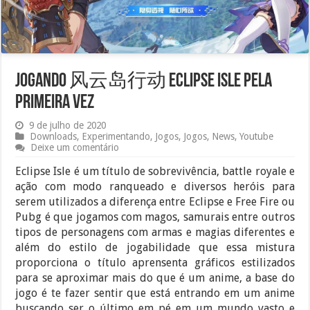
Jogando 风云岛行动 Eclipse Isle pela
primeira vez
9 de julho de 2020
Downloads
,
Experimentando
,
Jogos
,
Jogos
,
News
,
Youtube
Deixe um comentário
Eclipse Isle é um título de sobrevivência, battle royale e
ação com modo ranqueado e diversos heróis para
serem utilizados a diferença entre Eclipse e Free Fire ou
Pubg é que jogamos com magos, samurais entre outros
tipos de personagens com armas e magias diferentes e
além do estilo de jogabilidade que essa mistura
proporciona o título aprensenta gráficos estilizados
para se aproximar mais do que é um anime, a base do
jogo é te fazer sentir que está entrando em um anime
buscando ser o último em pé em um mundo vasto e