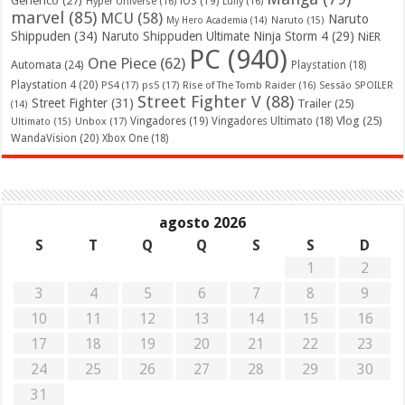
Genérico
(27)
iOS
(19)
Hyper Universe
(16)
Luffy
(16)
marvel
(85)
MCU
(58)
Naruto
My Hero Academia
(14)
Naruto
(15)
Shippuden
(34)
Naruto Shippuden Ultimate Ninja Storm 4
(29)
NiER
PC
(940)
One Piece
(62)
Automata
(24)
Playstation
(18)
Playstation 4
(20)
PS4
(17)
ps5
(17)
Rise of The Tomb Raider
(16)
Sessão SPOILER
Street Fighter V
(88)
Street Fighter
(31)
Trailer
(25)
(14)
Vlog
(25)
Unbox
(17)
Vingadores
(19)
Vingadores Ultimato
(18)
Ultimato
(15)
WandaVision
(20)
Xbox One
(18)
agosto 2026
S
T
Q
Q
S
S
D
1
2
3
4
5
6
7
8
9
10
11
12
13
14
15
16
17
18
19
20
21
22
23
24
25
26
27
28
29
30
31