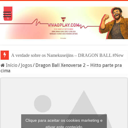
A verdade sobre os Namekuseijins – DRAGON BALL #News
Início
/
Jogos
/
Dragon Ball Xenoverse 2 – Hitto parte pra
cima
Clique para aceitar os cookies marketing e
ativar este conteúdo