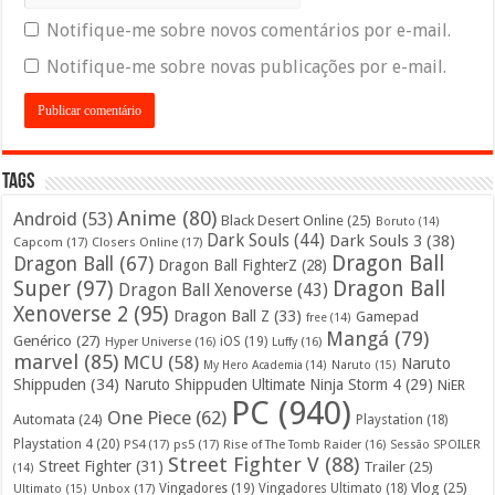
Notifique-me sobre novos comentários por e-mail.
Notifique-me sobre novas publicações por e-mail.
Tags
Anime
(80)
Android
(53)
Black Desert Online
(25)
Boruto
(14)
Dark Souls
(44)
Dark Souls 3
(38)
Capcom
(17)
Closers Online
(17)
Dragon Ball
Dragon Ball
(67)
Dragon Ball FighterZ
(28)
Super
(97)
Dragon Ball
Dragon Ball Xenoverse
(43)
Xenoverse 2
(95)
Dragon Ball Z
(33)
Gamepad
free
(14)
Mangá
(79)
Genérico
(27)
iOS
(19)
Hyper Universe
(16)
Luffy
(16)
marvel
(85)
MCU
(58)
Naruto
My Hero Academia
(14)
Naruto
(15)
Shippuden
(34)
Naruto Shippuden Ultimate Ninja Storm 4
(29)
NiER
PC
(940)
One Piece
(62)
Automata
(24)
Playstation
(18)
Playstation 4
(20)
PS4
(17)
ps5
(17)
Rise of The Tomb Raider
(16)
Sessão SPOILER
Street Fighter V
(88)
Street Fighter
(31)
Trailer
(25)
(14)
Vlog
(25)
Unbox
(17)
Vingadores
(19)
Vingadores Ultimato
(18)
Ultimato
(15)