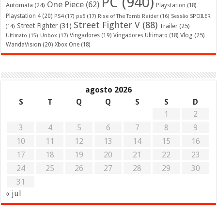
PC
(940)
One Piece
(62)
Automata
(24)
Playstation
(18)
Playstation 4
(20)
PS4
(17)
ps5
(17)
Rise of The Tomb Raider
(16)
Sessão SPOILER
Street Fighter V
(88)
Street Fighter
(31)
Trailer
(25)
(14)
Vlog
(25)
Unbox
(17)
Vingadores
(19)
Vingadores Ultimato
(18)
Ultimato
(15)
WandaVision
(20)
Xbox One
(18)
agosto 2026
S
T
Q
Q
S
S
D
1
2
3
4
5
6
7
8
9
10
11
12
13
14
15
16
17
18
19
20
21
22
23
24
25
26
27
28
29
30
31
« jul