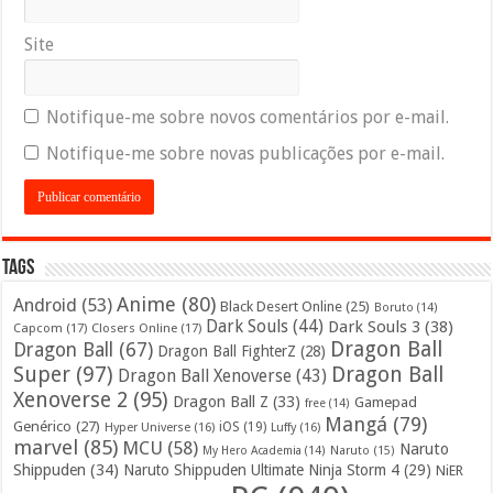
Site
Notifique-me sobre novos comentários por e-mail.
Notifique-me sobre novas publicações por e-mail.
Tags
Anime
(80)
Android
(53)
Black Desert Online
(25)
Boruto
(14)
Dark Souls
(44)
Dark Souls 3
(38)
Capcom
(17)
Closers Online
(17)
Dragon Ball
Dragon Ball
(67)
Dragon Ball FighterZ
(28)
Super
(97)
Dragon Ball
Dragon Ball Xenoverse
(43)
Xenoverse 2
(95)
Dragon Ball Z
(33)
Gamepad
free
(14)
Mangá
(79)
Genérico
(27)
iOS
(19)
Hyper Universe
(16)
Luffy
(16)
marvel
(85)
MCU
(58)
Naruto
My Hero Academia
(14)
Naruto
(15)
Shippuden
(34)
Naruto Shippuden Ultimate Ninja Storm 4
(29)
NiER