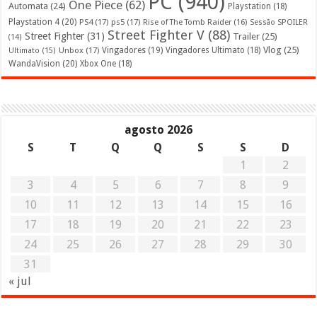
PC
(940)
One Piece
(62)
Automata
(24)
Playstation
(18)
Playstation 4
(20)
PS4
(17)
ps5
(17)
Rise of The Tomb Raider
(16)
Sessão SPOILER
Street Fighter V
(88)
Street Fighter
(31)
Trailer
(25)
(14)
Vlog
(25)
Unbox
(17)
Vingadores
(19)
Vingadores Ultimato
(18)
Ultimato
(15)
WandaVision
(20)
Xbox One
(18)
agosto 2026
S
T
Q
Q
S
S
D
1
2
3
4
5
6
7
8
9
10
11
12
13
14
15
16
17
18
19
20
21
22
23
24
25
26
27
28
29
30
31
« jul