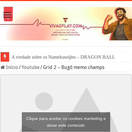
A verdade sobre os Namekuseijins – DRAGON BALL #News
Início
/
Youtube
/
Grid 2 – Bugô memo champs
Clique para aceitar os cookies marketing e
ativar este conteúdo