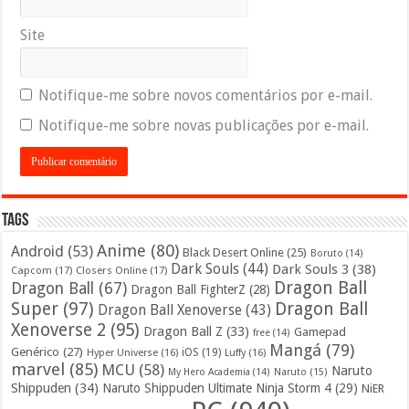
Site
Notifique-me sobre novos comentários por e-mail.
Notifique-me sobre novas publicações por e-mail.
Tags
Anime
(80)
Android
(53)
Black Desert Online
(25)
Boruto
(14)
Dark Souls
(44)
Dark Souls 3
(38)
Capcom
(17)
Closers Online
(17)
Dragon Ball
Dragon Ball
(67)
Dragon Ball FighterZ
(28)
Super
(97)
Dragon Ball
Dragon Ball Xenoverse
(43)
Xenoverse 2
(95)
Dragon Ball Z
(33)
Gamepad
free
(14)
Mangá
(79)
Genérico
(27)
iOS
(19)
Hyper Universe
(16)
Luffy
(16)
marvel
(85)
MCU
(58)
Naruto
My Hero Academia
(14)
Naruto
(15)
Shippuden
(34)
Naruto Shippuden Ultimate Ninja Storm 4
(29)
NiER