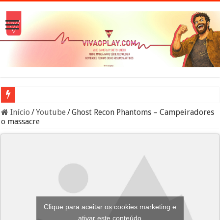
A verdade sobre os Namekuseijins – DRAGON BALL #News
Início
/
Youtube
/
Ghost Recon Phantoms – Campeiradores
o massacre
Clique para aceitar os cookies marketing e
ativar este conteúdo