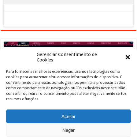
Gerenciar Consentimento de
Cookies
Para fornecer as melhores experiências, usamos tecnologias como
Clique para aceitar os cookies marketing e
cookies para armazenar e/ou acessar informações do dispositivo. O
ativar este conteúdo
consentimento para essas tecnologias nos permitirá processar dados
como comportamento de navegação ou IDs exclusivos neste site. Não
consentir ou retirar o consentimento pode afetar negativamente certos
recursos e funções.
Aceitar
Negar