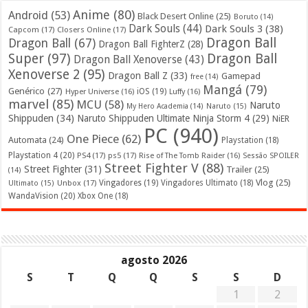
Anime
(80)
Android
(53)
Black Desert Online
(25)
Boruto
(14)
Dark Souls
(44)
Dark Souls 3
(38)
Capcom
(17)
Closers Online
(17)
Dragon Ball
Dragon Ball
(67)
Dragon Ball FighterZ
(28)
Super
(97)
Dragon Ball
Dragon Ball Xenoverse
(43)
Xenoverse 2
(95)
Dragon Ball Z
(33)
Gamepad
free
(14)
Mangá
(79)
Genérico
(27)
iOS
(19)
Hyper Universe
(16)
Luffy
(16)
marvel
(85)
MCU
(58)
Naruto
My Hero Academia
(14)
Naruto
(15)
Shippuden
(34)
Naruto Shippuden Ultimate Ninja Storm 4
(29)
NiER
PC
(940)
One Piece
(62)
Automata
(24)
Playstation
(18)
Playstation 4
(20)
PS4
(17)
ps5
(17)
Rise of The Tomb Raider
(16)
Sessão SPOILER
Street Fighter V
(88)
Street Fighter
(31)
Trailer
(25)
(14)
Vlog
(25)
Unbox
(17)
Vingadores
(19)
Vingadores Ultimato
(18)
Ultimato
(15)
WandaVision
(20)
Xbox One
(18)
agosto 2026
S
T
Q
Q
S
S
D
1
2