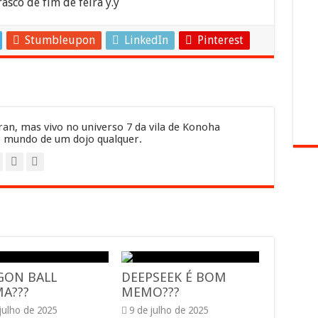
sco de fim de feira y.y
Stumbleupon
LinkedIn
Pinterest
an, mas vivo no universo 7 da vila de Konoha
 mundo de um dojo qualquer.
GON BALL
DEEPSEEK É BOM
A???
MEMO???
 julho de 2025
9 de julho de 2025