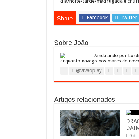
dia/noite/tarde/madrugada e churra
Facebook
Twitter
Share
Sobre João
Ainda ando por Lordr
enquanto navego nos mares do novo
@vivaoplay
Artigos relacionados
DRA
DAIM
9 de