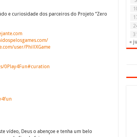
1
do e curiosidade dos parceiros do Projeto “Zero
1
2
ejante.com
3
nidospelosgames.com/
« j
e.com/user/PhillXGame
s/0Play4Fun#curation
y4fun
ste vídeo, Deus o abençoe e tenha um belo