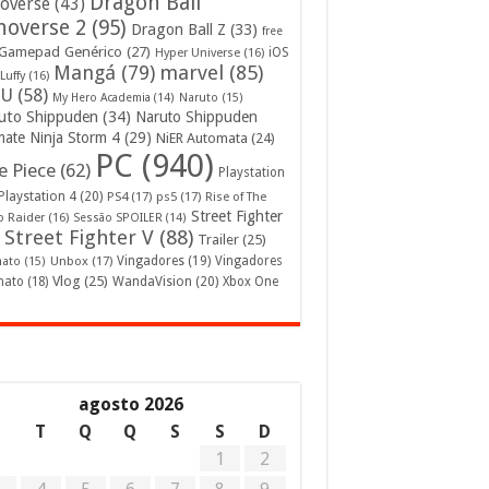
Dragon Ball
overse
(43)
noverse 2
(95)
Dragon Ball Z
(33)
free
Gamepad Genérico
(27)
iOS
Hyper Universe
(16)
Mangá
(79)
marvel
(85)
Luffy
(16)
U
(58)
My Hero Academia
(14)
Naruto
(15)
uto Shippuden
(34)
Naruto Shippuden
mate Ninja Storm 4
(29)
NiER Automata
(24)
PC
(940)
 Piece
(62)
Playstation
Playstation 4
(20)
PS4
(17)
ps5
(17)
Rise of The
Street Fighter
 Raider
(16)
Sessão SPOILER
(14)
Street Fighter V
(88)
Trailer
(25)
Unbox
(17)
Vingadores
(19)
Vingadores
mato
(15)
Vlog
(25)
mato
(18)
WandaVision
(20)
Xbox One
agosto 2026
S
T
Q
Q
S
S
D
1
2