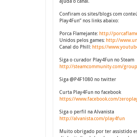
ajuda o canal.
Confiram os sites/blogs com conteú
Play4Fun” nos links abaixo:
Porca Flamejante:
http://porcaflam
Unidos pelos games:
http://www.u
Canal do Phill:
https://www.youtub
Siga o curador Play4Fun no Steam
http://steamcommunity.com/group
Siga @P4F1080 no twitter
Curta Play4Fun no facebook
https://www.facebook.com/zeropla
Siga o perfil na Alvanista
http://alvanista.com/play4fun
Muito obrigado por ter assistido e