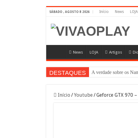
Início
News
LOJA
SÁBADO , AGOSTO 8 2026
News
LOJA
Artigos
Di
DESTAQUES
A verdade sobre os 
Início
/
Youtube
/
Geforce GTX 970 –