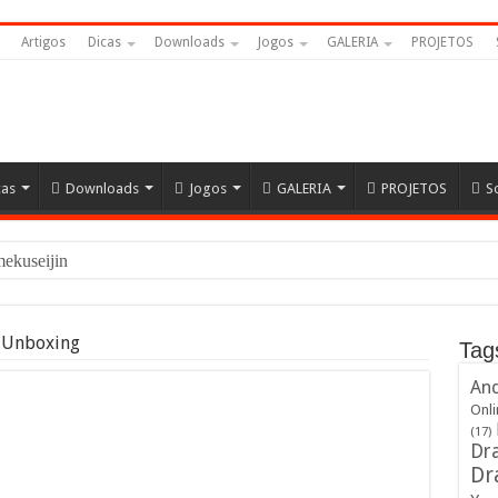
Artigos
Dicas
Downloads
Jogos
GALERIA
PROJETOS
cas
Downloads
Jogos
GALERIA
PROJETOS
S
Namekuseijins – DRAGON BALL
 Unboxing
Tag
And
Onli
(17)
Dra
Dr