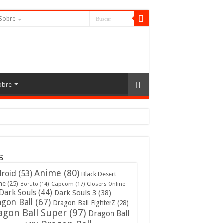
Sobre
obre
s
Anime
(80)
roid
(53)
Black Desert
ne
(25)
Capcom
(17)
Closers Online
Boruto
(14)
Dark Souls
(44)
Dark Souls 3
(38)
gon Ball
(67)
Dragon Ball FighterZ
(28)
agon Ball Super
(97)
Dragon Ball