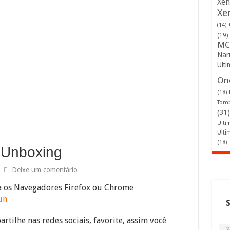
Xen
Xe
(14)
(19)
MC
Nar
Ulti
One
(18)
Tomb
(31)
Ulti
Ulti
(18)
 Unboxing
Deixe um comentário
ra os Navegadores Firefox ou Chrome
un
rtilhe nas redes sociais, favorite, assim você