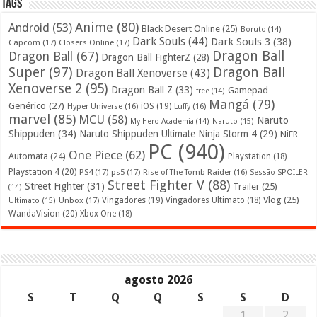
Tags
Anime
(80)
Android
(53)
Black Desert Online
(25)
Boruto
(14)
Dark Souls
(44)
Dark Souls 3
(38)
Capcom
(17)
Closers Online
(17)
Dragon Ball
Dragon Ball
(67)
Dragon Ball FighterZ
(28)
Super
(97)
Dragon Ball
Dragon Ball Xenoverse
(43)
Xenoverse 2
(95)
Dragon Ball Z
(33)
Gamepad
free
(14)
Mangá
(79)
Genérico
(27)
iOS
(19)
Hyper Universe
(16)
Luffy
(16)
marvel
(85)
MCU
(58)
Naruto
My Hero Academia
(14)
Naruto
(15)
Shippuden
(34)
Naruto Shippuden Ultimate Ninja Storm 4
(29)
NiER
PC
(940)
One Piece
(62)
Automata
(24)
Playstation
(18)
Playstation 4
(20)
PS4
(17)
ps5
(17)
Rise of The Tomb Raider
(16)
Sessão SPOILER
Street Fighter V
(88)
Street Fighter
(31)
Trailer
(25)
(14)
Vlog
(25)
Unbox
(17)
Vingadores
(19)
Vingadores Ultimato
(18)
Ultimato
(15)
WandaVision
(20)
Xbox One
(18)
agosto 2026
S
T
Q
Q
S
S
D
1
2