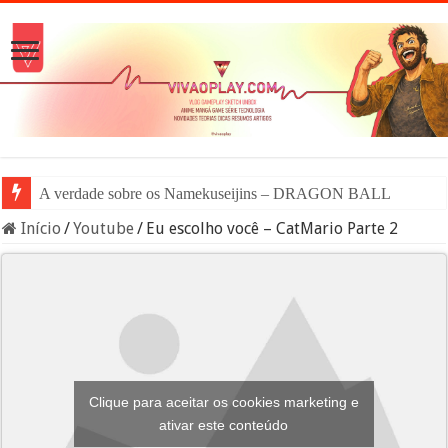
A verdade sobre os Namekuseijins – DRAGON BALL #News
Início
/
Youtube
/
Eu escolho você – CatMario Parte 2
Clique para aceitar os cookies marketing e
ativar este conteúdo