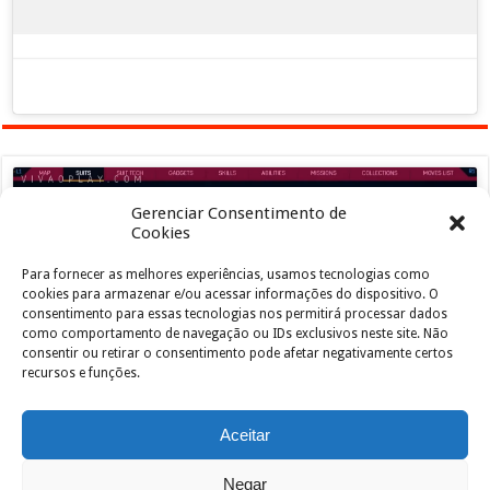
Gerenciar Consentimento de
Cookies
Para fornecer as melhores experiências, usamos tecnologias como
Clique para aceitar os cookies marketing e
cookies para armazenar e/ou acessar informações do dispositivo. O
ativar este conteúdo
consentimento para essas tecnologias nos permitirá processar dados
como comportamento de navegação ou IDs exclusivos neste site. Não
consentir ou retirar o consentimento pode afetar negativamente certos
recursos e funções.
Aceitar
Negar