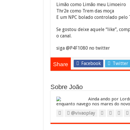
Limão como Limão meu Limoeiro
Thr2e como Trem das moça
E um NPC bolado controlado pelo 
Se gostou deixe aquele “like”, comp
o canal.
siga @P4F1080 no twitter
Facebook
Twitter
Share
Sobre João
Ainda ando por Lordr
enquanto navego nos mares do novo
@vivaoplay