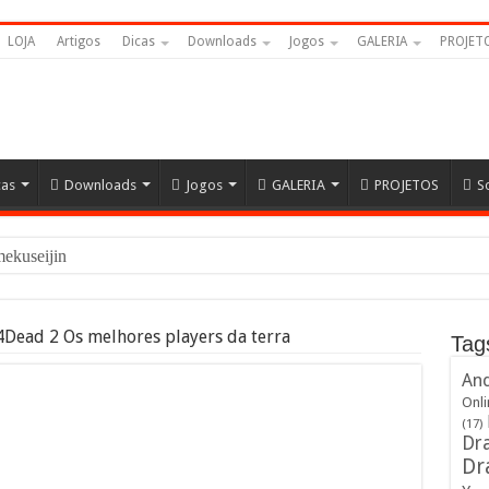
LOJA
Artigos
Dicas
Downloads
Jogos
GALERIA
PROJET
cas
Downloads
Jogos
GALERIA
PROJETOS
S
amekuseijins – DRAGON
4Dead 2 Os melhores players da terra
Tag
And
Onli
(17)
Dra
Dr