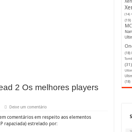
Xen
Xe
(14)
(19)
MC
Nar
Ulti
One
(18)
Tomb
(31)
Ulti
Ulti
(18)
ead 2 Os melhores players
Deixe um comentário
em comentários em respeito aos elementos
.P rapaziada) estrelado por: