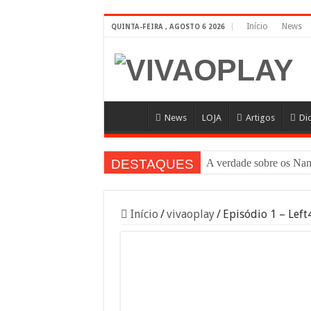
Início
News
QUINTA-FEIRA , AGOSTO 6 2026
News
LOJA
Artigos
Di
DESTAQUES
A verdade sobre os N
Início
/
vivaoplay
/
Episódio 1 – Left