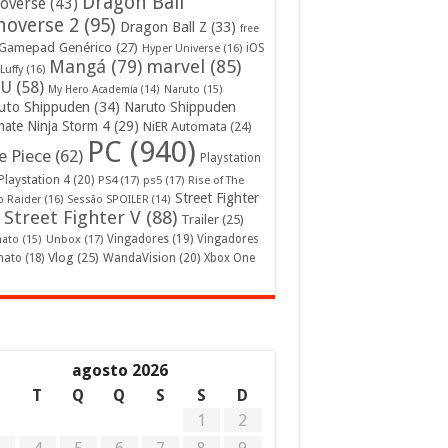
Dragon Ball
overse
(43)
noverse 2
(95)
Dragon Ball Z
(33)
free
Gamepad Genérico
(27)
iOS
Hyper Universe
(16)
Mangá
(79)
marvel
(85)
Luffy
(16)
U
(58)
My Hero Academia
(14)
Naruto
(15)
uto Shippuden
(34)
Naruto Shippuden
mate Ninja Storm 4
(29)
NiER Automata
(24)
PC
(940)
 Piece
(62)
Playstation
Playstation 4
(20)
PS4
(17)
ps5
(17)
Rise of The
Street Fighter
 Raider
(16)
Sessão SPOILER
(14)
Street Fighter V
(88)
Trailer
(25)
Unbox
(17)
Vingadores
(19)
Vingadores
mato
(15)
Vlog
(25)
mato
(18)
WandaVision
(20)
Xbox One
agosto 2026
S
T
Q
Q
S
S
D
1
2