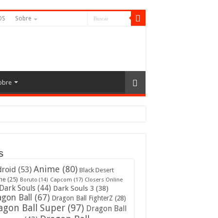
OS
Sobre
obre
s
Anime
(80)
roid
(53)
Black Desert
ne
(25)
Capcom
(17)
Closers Online
Boruto
(14)
Dark Souls
(44)
Dark Souls 3
(38)
gon Ball
(67)
Dragon Ball FighterZ
(28)
agon Ball Super
(97)
Dragon Ball