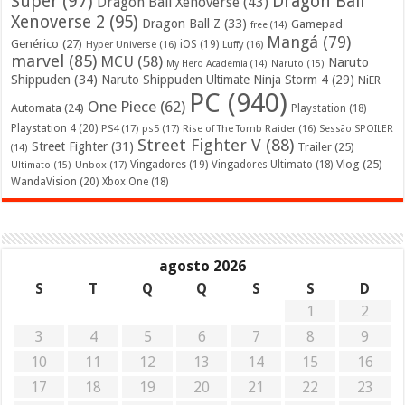
Super
(97)
Dragon Ball
Dragon Ball Xenoverse
(43)
Xenoverse 2
(95)
Dragon Ball Z
(33)
Gamepad
free
(14)
Mangá
(79)
Genérico
(27)
iOS
(19)
Hyper Universe
(16)
Luffy
(16)
marvel
(85)
MCU
(58)
Naruto
My Hero Academia
(14)
Naruto
(15)
Shippuden
(34)
Naruto Shippuden Ultimate Ninja Storm 4
(29)
NiER
PC
(940)
One Piece
(62)
Automata
(24)
Playstation
(18)
Playstation 4
(20)
PS4
(17)
ps5
(17)
Rise of The Tomb Raider
(16)
Sessão SPOILER
Street Fighter V
(88)
Street Fighter
(31)
Trailer
(25)
(14)
Vlog
(25)
Unbox
(17)
Vingadores
(19)
Vingadores Ultimato
(18)
Ultimato
(15)
WandaVision
(20)
Xbox One
(18)
agosto 2026
S
T
Q
Q
S
S
D
1
2
3
4
5
6
7
8
9
10
11
12
13
14
15
16
17
18
19
20
21
22
23