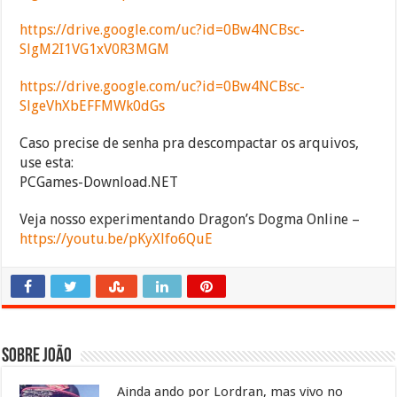
https://drive.google.com/uc?id=0Bw4NCBsc-
SlgM2I1VG1xV0R3MGM
https://drive.google.com/uc?id=0Bw4NCBsc-
SlgeVhXbEFFMWk0dGs
Caso precise de senha pra descompactar os arquivos,
use esta:
PCGames-Download.NET
Veja nosso experimentando Dragon’s Dogma Online –
https://youtu.be/pKyXlfo6QuE
Sobre João
Ainda ando por Lordran, mas vivo no