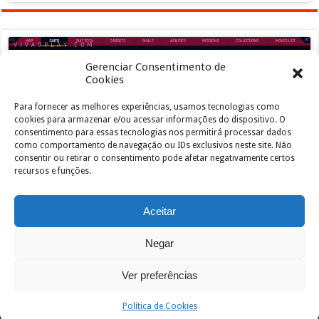
Gerenciar Consentimento de
Cookies
Para fornecer as melhores experiências, usamos tecnologias como
Clique para aceitar os cookies marketing e
cookies para armazenar e/ou acessar informações do dispositivo. O
ativar este conteúdo
consentimento para essas tecnologias nos permitirá processar dados
como comportamento de navegação ou IDs exclusivos neste site. Não
consentir ou retirar o consentimento pode afetar negativamente certos
recursos e funções.
Aceitar
Negar
Powered by
João de Jesus Junior
| Designed by
vivaoplay
Ver preferências
© Copyright 2026, All Rights Reserved
Política de Cookies