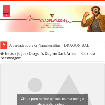
A verdade sobre os Namekuseijins – DRAGON BALL #News
Início
/
Jogos
/
Dragon’s Dogma Dark Arisen – Criando
personagem
Clique para aceitar os cookies marketing e
ativar este conteúdo