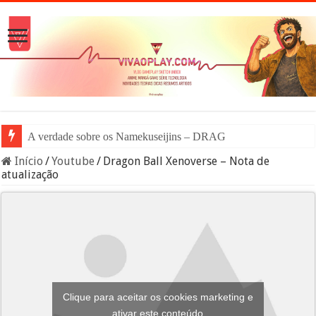
A verdade sobre os Namekuseijins – DRAGON BALL #News
Início
/
Youtube
/
Dragon Ball Xenoverse – Nota de
atualização
Clique para aceitar os cookies marketing e
ativar este conteúdo