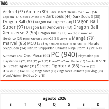
Tags
Anime
(80)
Android
(53)
Black Desert Online
(25)
Boruto
(14)
Dark Souls
(44)
Dark Souls 3
(38)
Capcom
(17)
Closers Online
(17)
Dragon Ball
Dragon Ball
(67)
Dragon Ball FighterZ
(28)
Super
(97)
Dragon Ball
Dragon Ball Xenoverse
(43)
Xenoverse 2
(95)
Dragon Ball Z
(33)
Gamepad
free
(14)
Mangá
(79)
Genérico
(27)
iOS
(19)
Hyper Universe
(16)
Luffy
(16)
marvel
(85)
MCU
(58)
Naruto
My Hero Academia
(14)
Naruto
(15)
Shippuden
(34)
Naruto Shippuden Ultimate Ninja Storm 4
(29)
NiER
PC
(940)
One Piece
(62)
Automata
(24)
Playstation
(18)
Playstation 4
(20)
PS4
(17)
ps5
(17)
Rise of The Tomb Raider
(16)
Sessão SPOILER
Street Fighter V
(88)
Street Fighter
(31)
Trailer
(25)
(14)
Vlog
(25)
Unbox
(17)
Vingadores
(19)
Vingadores Ultimato
(18)
Ultimato
(15)
WandaVision
(20)
Xbox One
(18)
agosto 2026
S
T
Q
Q
S
S
D