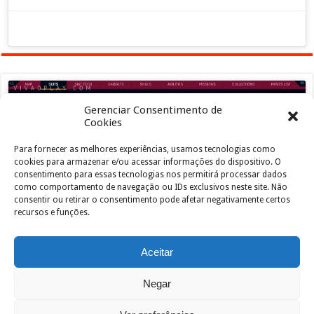
Gerenciar Consentimento de
Cookies
Para fornecer as melhores experiências, usamos tecnologias como
Clique para aceitar os cookies marketing e
cookies para armazenar e/ou acessar informações do dispositivo. O
ativar este conteúdo
consentimento para essas tecnologias nos permitirá processar dados
como comportamento de navegação ou IDs exclusivos neste site. Não
consentir ou retirar o consentimento pode afetar negativamente certos
recursos e funções.
Aceitar
Negar
Powered by
João de Jesus Junior
| Designed by
vivaoplay