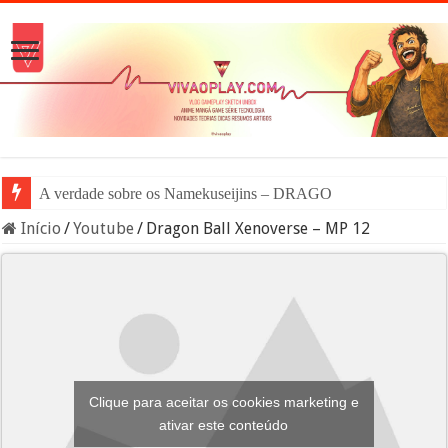
A verdade sobre os Namekuseijins – DRAGON BALL #News
Início
/
Youtube
/
Dragon Ball Xenoverse – MP 12
Clique para aceitar os cookies marketing e
ativar este conteúdo