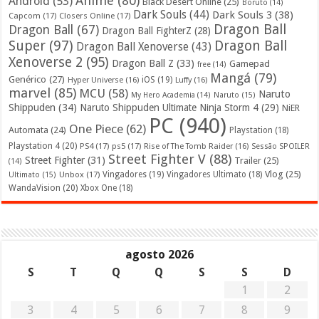
Anime
(80)
Android
(53)
Black Desert Online
(25)
Boruto
(14)
Dark Souls
(44)
Dark Souls 3
(38)
Capcom
(17)
Closers Online
(17)
Dragon Ball
Dragon Ball
(67)
Dragon Ball FighterZ
(28)
Super
(97)
Dragon Ball
Dragon Ball Xenoverse
(43)
Xenoverse 2
(95)
Dragon Ball Z
(33)
Gamepad
free
(14)
Mangá
(79)
Genérico
(27)
iOS
(19)
Hyper Universe
(16)
Luffy
(16)
marvel
(85)
MCU
(58)
Naruto
My Hero Academia
(14)
Naruto
(15)
Shippuden
(34)
Naruto Shippuden Ultimate Ninja Storm 4
(29)
NiER
PC
(940)
One Piece
(62)
Automata
(24)
Playstation
(18)
Playstation 4
(20)
PS4
(17)
ps5
(17)
Rise of The Tomb Raider
(16)
Sessão SPOILER
Street Fighter V
(88)
Street Fighter
(31)
Trailer
(25)
(14)
Vlog
(25)
Unbox
(17)
Vingadores
(19)
Vingadores Ultimato
(18)
Ultimato
(15)
WandaVision
(20)
Xbox One
(18)
agosto 2026
S
T
Q
Q
S
S
D
1
2
3
4
5
6
7
8
9