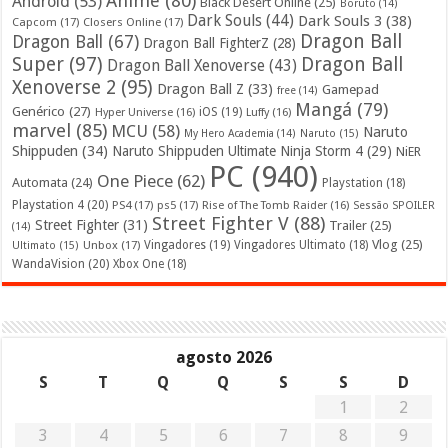
Anime
(80)
Android
(53)
Black Desert Online
(25)
Boruto
(14)
Dark Souls
(44)
Dark Souls 3
(38)
Capcom
(17)
Closers Online
(17)
Dragon Ball
Dragon Ball
(67)
Dragon Ball FighterZ
(28)
Super
(97)
Dragon Ball
Dragon Ball Xenoverse
(43)
Xenoverse 2
(95)
Dragon Ball Z
(33)
Gamepad
free
(14)
Mangá
(79)
Genérico
(27)
iOS
(19)
Hyper Universe
(16)
Luffy
(16)
marvel
(85)
MCU
(58)
Naruto
My Hero Academia
(14)
Naruto
(15)
Shippuden
(34)
Naruto Shippuden Ultimate Ninja Storm 4
(29)
NiER
PC
(940)
One Piece
(62)
Automata
(24)
Playstation
(18)
Playstation 4
(20)
PS4
(17)
ps5
(17)
Rise of The Tomb Raider
(16)
Sessão SPOILER
Street Fighter V
(88)
Street Fighter
(31)
Trailer
(25)
(14)
Vlog
(25)
Unbox
(17)
Vingadores
(19)
Vingadores Ultimato
(18)
Ultimato
(15)
WandaVision
(20)
Xbox One
(18)
agosto 2026
S
T
Q
Q
S
S
D
1
2
3
4
5
6
7
8
9