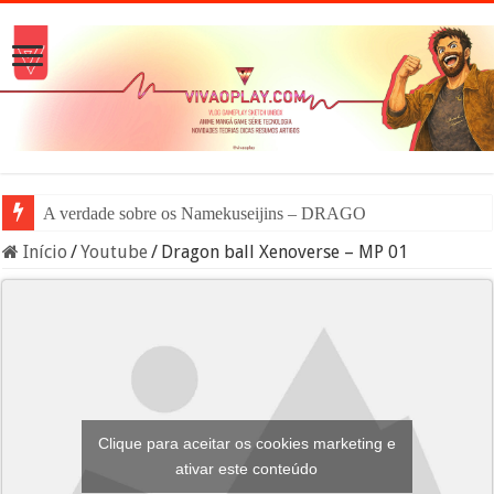
A verdade sobre os Namekuseijins – DRAGON BALL #News
Início
/
Youtube
/
Dragon ball Xenoverse – MP 01
Clique para aceitar os cookies marketing e
ativar este conteúdo