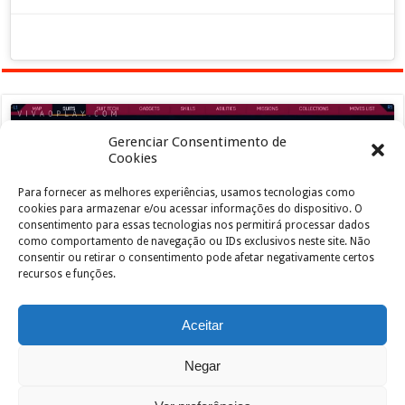
Gerenciar Consentimento de
Cookies
Para fornecer as melhores experiências, usamos tecnologias como
Clique para aceitar os cookies marketing e
cookies para armazenar e/ou acessar informações do dispositivo. O
ativar este conteúdo
consentimento para essas tecnologias nos permitirá processar dados
como comportamento de navegação ou IDs exclusivos neste site. Não
consentir ou retirar o consentimento pode afetar negativamente certos
recursos e funções.
Aceitar
Negar
Powered by
João de Jesus Junior
| Designed by
vivaoplay