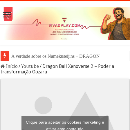
A verdade sobre os Namekuseijins – DRAGON BALL #News
Início
/
Youtube
/
Dragon Ball Xenoverse 2 – Poder a
transformação Oozaru
Clique para aceitar os cookies marketing e
ativar este conteúdo