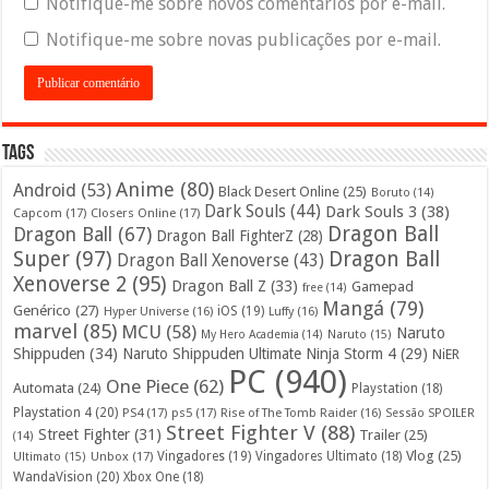
Notifique-me sobre novos comentários por e-mail.
Notifique-me sobre novas publicações por e-mail.
Tags
Anime
(80)
Android
(53)
Black Desert Online
(25)
Boruto
(14)
Dark Souls
(44)
Dark Souls 3
(38)
Capcom
(17)
Closers Online
(17)
Dragon Ball
Dragon Ball
(67)
Dragon Ball FighterZ
(28)
Super
(97)
Dragon Ball
Dragon Ball Xenoverse
(43)
Xenoverse 2
(95)
Dragon Ball Z
(33)
Gamepad
free
(14)
Mangá
(79)
Genérico
(27)
iOS
(19)
Hyper Universe
(16)
Luffy
(16)
marvel
(85)
MCU
(58)
Naruto
My Hero Academia
(14)
Naruto
(15)
Shippuden
(34)
Naruto Shippuden Ultimate Ninja Storm 4
(29)
NiER
PC
(940)
One Piece
(62)
Automata
(24)
Playstation
(18)
Playstation 4
(20)
PS4
(17)
ps5
(17)
Rise of The Tomb Raider
(16)
Sessão SPOILER
Street Fighter V
(88)
Street Fighter
(31)
Trailer
(25)
(14)
Vlog
(25)
Unbox
(17)
Vingadores
(19)
Vingadores Ultimato
(18)
Ultimato
(15)
WandaVision
(20)
Xbox One
(18)