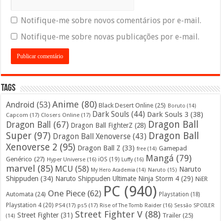
Notifique-me sobre novos comentários por e-mail.
Notifique-me sobre novas publicações por e-mail.
Tags
Anime
(80)
Android
(53)
Black Desert Online
(25)
Boruto
(14)
Dark Souls
(44)
Dark Souls 3
(38)
Capcom
(17)
Closers Online
(17)
Dragon Ball
Dragon Ball
(67)
Dragon Ball FighterZ
(28)
Super
(97)
Dragon Ball
Dragon Ball Xenoverse
(43)
Xenoverse 2
(95)
Dragon Ball Z
(33)
Gamepad
free
(14)
Mangá
(79)
Genérico
(27)
iOS
(19)
Hyper Universe
(16)
Luffy
(16)
marvel
(85)
MCU
(58)
Naruto
My Hero Academia
(14)
Naruto
(15)
Shippuden
(34)
Naruto Shippuden Ultimate Ninja Storm 4
(29)
NiER
PC
(940)
One Piece
(62)
Automata
(24)
Playstation
(18)
Playstation 4
(20)
PS4
(17)
ps5
(17)
Rise of The Tomb Raider
(16)
Sessão SPOILER
Street Fighter V
(88)
Street Fighter
(31)
Trailer
(25)
(14)