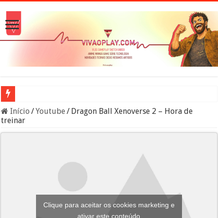
Anime News –
Início
/
Youtube
/
Dragon Ball Xenoverse 2 – Hora de
treinar
Clique para aceitar os cookies marketing e
ativar este conteúdo