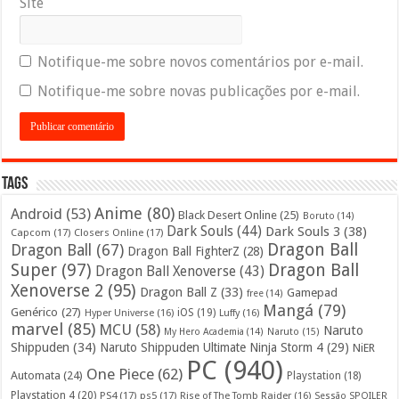
Site
Notifique-me sobre novos comentários por e-mail.
Notifique-me sobre novas publicações por e-mail.
Tags
Anime
(80)
Android
(53)
Black Desert Online
(25)
Boruto
(14)
Dark Souls
(44)
Dark Souls 3
(38)
Capcom
(17)
Closers Online
(17)
Dragon Ball
Dragon Ball
(67)
Dragon Ball FighterZ
(28)
Super
(97)
Dragon Ball
Dragon Ball Xenoverse
(43)
Xenoverse 2
(95)
Dragon Ball Z
(33)
Gamepad
free
(14)
Mangá
(79)
Genérico
(27)
iOS
(19)
Hyper Universe
(16)
Luffy
(16)
marvel
(85)
MCU
(58)
Naruto
My Hero Academia
(14)
Naruto
(15)
Shippuden
(34)
Naruto Shippuden Ultimate Ninja Storm 4
(29)
NiER
PC
(940)
One Piece
(62)
Automata
(24)
Playstation
(18)
Playstation 4
(20)
PS4
(17)
ps5
(17)
Rise of The Tomb Raider
(16)
Sessão SPOILER