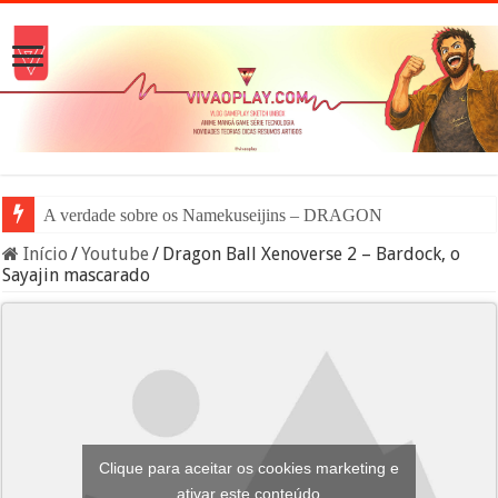
A verdade sobre os Namekuseijins – DRAGON BALL #News
Início
/
Youtube
/
Dragon Ball Xenoverse 2 – Bardock, o
Sayajin mascarado
Clique para aceitar os cookies marketing e
ativar este conteúdo