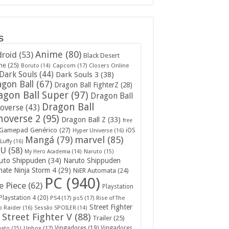
s
Anime
(80)
roid
(53)
Black Desert
ne
(25)
Capcom
(17)
Closers Online
Boruto
(14)
Dark Souls
(44)
Dark Souls 3
(38)
gon Ball
(67)
Dragon Ball FighterZ
(28)
agon Ball Super
(97)
Dragon Ball
Dragon Ball
overse
(43)
noverse 2
(95)
Dragon Ball Z
(33)
free
Gamepad Genérico
(27)
iOS
Hyper Universe
(16)
Mangá
(79)
marvel
(85)
Luffy
(16)
U
(58)
My Hero Academia
(14)
Naruto
(15)
uto Shippuden
(34)
Naruto Shippuden
mate Ninja Storm 4
(29)
NiER Automata
(24)
PC
(940)
 Piece
(62)
Playstation
Playstation 4
(20)
PS4
(17)
ps5
(17)
Rise of The
Street Fighter
 Raider
(16)
Sessão SPOILER
(14)
Street Fighter V
(88)
Trailer
(25)
Unbox
(17)
Vingadores
(19)
Vingadores
mato
(15)