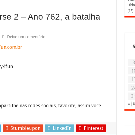
Ulti
(18)
se 2 – Ano 762, a batalha
Deixe um comentário
fun.com.br
ay4fun
1
1
2
3
« j
partilhe nas redes sociais, favorite, assim você
Stumbleupon
LinkedIn
Pinterest