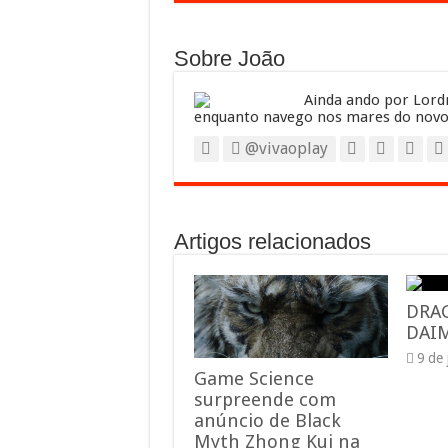
Sobre João
Ainda ando por Lordr
enquanto navego nos mares do novo
@vivaoplay
Artigos relacionados
DRA
DAIM
9 de
Game Science
surpreende com
anúncio de Black
Myth Zhong Kui na