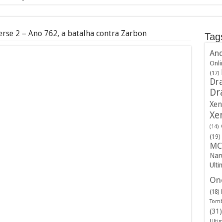
rse 2 – Ano 762, a batalha contra Zarbon
Tag
And
Onli
(17)
Dra
Dr
Xen
Xe
(14)
(19)
MC
Nar
Ulti
One
(18)
Tomb
(31)
Ulti