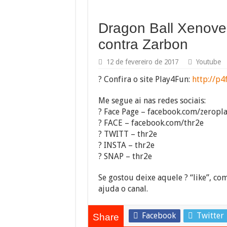
Dragon Ball Xenover
contra Zarbon
12 de fevereiro de 2017
Youtube
? Confira o site Play4Fun:
http://p4
Me segue ai nas redes sociais:
? Face Page – facebook.com/zeropl
? FACE – facebook.com/thr2e
? TWITT – thr2e
? INSTA – thr2e
? SNAP – thr2e
Se gostou deixe aquele ? “like”, com
ajuda o canal.
Facebook
Twitter
Share