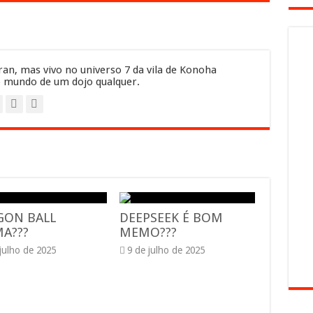
an, mas vivo no universo 7 da vila de Konoha
 mundo de um dojo qualquer.
GON BALL
DEEPSEEK É BOM
A???
MEMO???
 julho de 2025
9 de julho de 2025