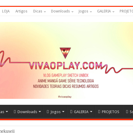
LOJA
Artigos
Dicas
Downloads
Jogos
GALERIA
PROJET
cas
Downloads
Jogos
GALERIA
PROJETOS
S
Namekuseijins – DRAGON BALL