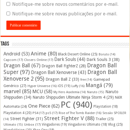
Notifique-me sobre novos comentários por e-mail.
Notifique-me sobre novas publicações por e-mail.
Tags
Anime
(80)
Android
(53)
Black Desert Online
(25)
Boruto
(14)
Dark Souls
(44)
Dark Souls 3
(38)
Capcom
(17)
Closers Online
(17)
Dragon Ball
Dragon Ball
(67)
Dragon Ball FighterZ
(28)
Super
(97)
Dragon Ball
Dragon Ball Xenoverse
(43)
Xenoverse 2
(95)
Dragon Ball Z
(33)
Gamepad
free
(14)
Mangá
(79)
Genérico
(27)
iOS
(19)
Hyper Universe
(16)
Luffy
(16)
marvel
(85)
MCU
(58)
Naruto
My Hero Academia
(14)
Naruto
(15)
Shippuden
(34)
Naruto Shippuden Ultimate Ninja Storm 4
(29)
NiER
PC
(940)
One Piece
(62)
Automata
(24)
Playstation
(18)
Playstation 4
(20)
PS4
(17)
ps5
(17)
Rise of The Tomb Raider
(16)
Sessão SPOILER
Street Fighter V
(88)
Street Fighter
(31)
Trailer
(25)
(14)
Vlog
(25)
Unbox
(17)
Vingadores
(19)
Vingadores Ultimato
(18)
Ultimato
(15)