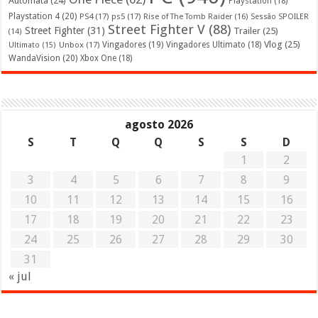
Automata
(24)
Playstation
(18)
Playstation 4
(20)
PS4
(17)
ps5
(17)
Rise of The Tomb Raider
(16)
Sessão SPOILER
Street Fighter V
(88)
Street Fighter
(31)
Trailer
(25)
(14)
Vlog
(25)
Unbox
(17)
Vingadores
(19)
Vingadores Ultimato
(18)
Ultimato
(15)
WandaVision
(20)
Xbox One
(18)
agosto 2026
S
T
Q
Q
S
S
D
1
2
3
4
5
6
7
8
9
10
11
12
13
14
15
16
17
18
19
20
21
22
23
24
25
26
27
28
29
30
31
« jul