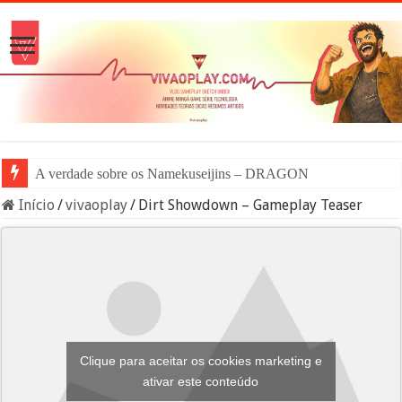
A verdade sobre os Namekuseijins – DRAGON BALL #News
Início
/
vivaoplay
/
Dirt Showdown – Gameplay Teaser
Clique para aceitar os cookies marketing e
ativar este conteúdo