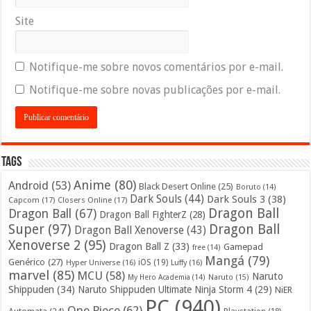
Site
Notifique-me sobre novos comentários por e-mail.
Notifique-me sobre novas publicações por e-mail.
Tags
Anime
(80)
Android
(53)
Black Desert Online
(25)
Boruto
(14)
Dark Souls
(44)
Dark Souls 3
(38)
Capcom
(17)
Closers Online
(17)
Dragon Ball
Dragon Ball
(67)
Dragon Ball FighterZ
(28)
Super
(97)
Dragon Ball
Dragon Ball Xenoverse
(43)
Xenoverse 2
(95)
Dragon Ball Z
(33)
Gamepad
free
(14)
Mangá
(79)
Genérico
(27)
iOS
(19)
Hyper Universe
(16)
Luffy
(16)
marvel
(85)
MCU
(58)
Naruto
My Hero Academia
(14)
Naruto
(15)
Shippuden
(34)
Naruto Shippuden Ultimate Ninja Storm 4
(29)
NiER
PC
(940)
One Piece
(62)