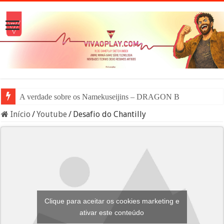
A verdade sobre os Namekuseijins – DRAGON BALL #News
Início
/
Youtube
/
Desafio do Chantilly
Clique para aceitar os cookies marketing e
ativar este conteúdo