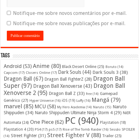
Notifique-me sobre novos comentários por e-mail.
Notifique-me sobre novas publicações por e-mail.
Tags
Anime
(80)
Android
(53)
Black Desert Online
(25)
Boruto
(14)
Dark Souls
(44)
Dark Souls 3
(38)
Capcom
(17)
Closers Online
(17)
Dragon Ball
Dragon Ball
(67)
Dragon Ball FighterZ
(28)
Super
(97)
Dragon Ball
Dragon Ball Xenoverse
(43)
Xenoverse 2
(95)
Dragon Ball Z
(33)
Gamepad
free
(14)
Mangá
(79)
Genérico
(27)
iOS
(19)
Hyper Universe
(16)
Luffy
(16)
marvel
(85)
MCU
(58)
Naruto
My Hero Academia
(14)
Naruto
(15)
Shippuden
(34)
Naruto Shippuden Ultimate Ninja Storm 4
(29)
NiER
PC
(940)
One Piece
(62)
Automata
(24)
Playstation
(18)
Playstation 4
(20)
PS4
(17)
ps5
(17)
Rise of The Tomb Raider
(16)
Sessão SPOILER
Street Fighter V
(88)
Street Fighter
(31)
Trailer
(25)
(14)