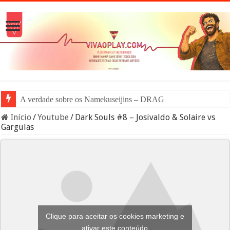
A verdade sobre os Namekuseijins – DRAGON BALL #News
Início
/
Youtube
/
Dark Souls #8 – Josivaldo & Solaire vs
Gargulas
Clique para aceitar os cookies marketing e
ativar este conteúdo