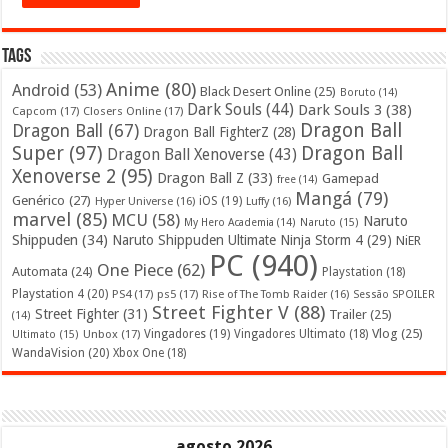
Tags
Anime
(80)
Android
(53)
Black Desert Online
(25)
Boruto
(14)
Dark Souls
(44)
Dark Souls 3
(38)
Capcom
(17)
Closers Online
(17)
Dragon Ball
Dragon Ball
(67)
Dragon Ball FighterZ
(28)
Super
(97)
Dragon Ball
Dragon Ball Xenoverse
(43)
Xenoverse 2
(95)
Dragon Ball Z
(33)
Gamepad
free
(14)
Mangá
(79)
Genérico
(27)
iOS
(19)
Hyper Universe
(16)
Luffy
(16)
marvel
(85)
MCU
(58)
Naruto
My Hero Academia
(14)
Naruto
(15)
Shippuden
(34)
Naruto Shippuden Ultimate Ninja Storm 4
(29)
NiER
PC
(940)
One Piece
(62)
Automata
(24)
Playstation
(18)
Playstation 4
(20)
PS4
(17)
ps5
(17)
Rise of The Tomb Raider
(16)
Sessão SPOILER
Street Fighter V
(88)
Street Fighter
(31)
Trailer
(25)
(14)
Vlog
(25)
Unbox
(17)
Vingadores
(19)
Vingadores Ultimato
(18)
Ultimato
(15)
WandaVision
(20)
Xbox One
(18)
agosto 2026