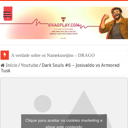
A verdade sobre os Namekuseijins – DRAGON BALL #News
Início
/
Youtube
/
Dark Souls #6 – Josivaldo vs Armored
Tusk
Clique para aceitar os cookies marketing e
ativar este conteúdo