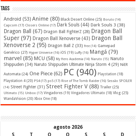
Tags
Anime
(80)
Android
(53)
Black Desert Online
(25)
Boruto
(14)
Dark Souls
(44)
Dark Souls 3
(38)
Capcom
(17)
Closers Online
(17)
Dragon Ball
Dragon Ball
(67)
Dragon Ball FighterZ
(28)
Super
(97)
Dragon Ball
Dragon Ball Xenoverse
(43)
Xenoverse 2
(95)
Dragon Ball Z
(33)
Gamepad
free
(14)
Mangá
(79)
Genérico
(27)
iOS
(19)
Hyper Universe
(16)
Luffy
(16)
marvel
(85)
MCU
(58)
Naruto
My Hero Academia
(14)
Naruto
(15)
Shippuden
(34)
Naruto Shippuden Ultimate Ninja Storm 4
(29)
NiER
PC
(940)
One Piece
(62)
Automata
(24)
Playstation
(18)
Playstation 4
(20)
PS4
(17)
ps5
(17)
Rise of The Tomb Raider
(16)
Sessão SPOILER
Street Fighter V
(88)
Street Fighter
(31)
Trailer
(25)
(14)
Vlog
(25)
Unbox
(17)
Vingadores
(19)
Vingadores Ultimato
(18)
Ultimato
(15)
WandaVision
(20)
Xbox One
(18)
agosto 2026
S
T
Q
Q
S
S
D