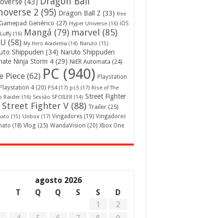
Dragon Ball
overse
(43)
noverse 2
(95)
Dragon Ball Z
(33)
free
Gamepad Genérico
(27)
iOS
Hyper Universe
(16)
Mangá
(79)
marvel
(85)
Luffy
(16)
U
(58)
My Hero Academia
(14)
Naruto
(15)
uto Shippuden
(34)
Naruto Shippuden
mate Ninja Storm 4
(29)
NiER Automata
(24)
PC
(940)
 Piece
(62)
Playstation
Playstation 4
(20)
PS4
(17)
ps5
(17)
Rise of The
Street Fighter
 Raider
(16)
Sessão SPOILER
(14)
Street Fighter V
(88)
Trailer
(25)
Unbox
(17)
Vingadores
(19)
Vingadores
mato
(15)
Vlog
(25)
mato
(18)
WandaVision
(20)
Xbox One
agosto 2026
S
T
Q
Q
S
S
D
1
2