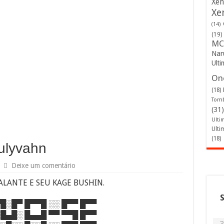
Xen
Xe
(14)
(19)
MC
Nar
Ulti
One
(18)
Tomb
(31)
Ulti
Ulti
(18)
ulyvahn
Deixe um comentário
ALANTE E SEU KAGE BUSHIN.
▀█░█▀ █▀▀█ ░░ █▀▀ █▀▀
░█▄█░ █▄▄█ ▀▀ ▀▀█ █▀▀