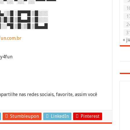
░░▀░░ ▀░░▀ ░░ ▀▀▀ ▀▀▀
1
▄░▒█ ░█▀▀█ ▒█░░░
1
▒█▒█ ▒█▄▄█ ▒█░░░
2
░░▀█ ▒█░▒█ ▒█▄▄█
3
fun.com.br
« j
ay4fun
partilhe nas redes sociais, favorite, assim você
Stumbleupon
LinkedIn
Pinterest