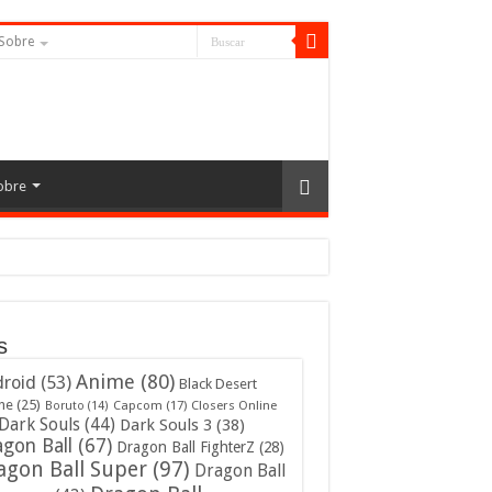
Sobre
obre
s
Anime
(80)
roid
(53)
Black Desert
ne
(25)
Capcom
(17)
Closers Online
Boruto
(14)
Dark Souls
(44)
Dark Souls 3
(38)
gon Ball
(67)
Dragon Ball FighterZ
(28)
agon Ball Super
(97)
Dragon Ball