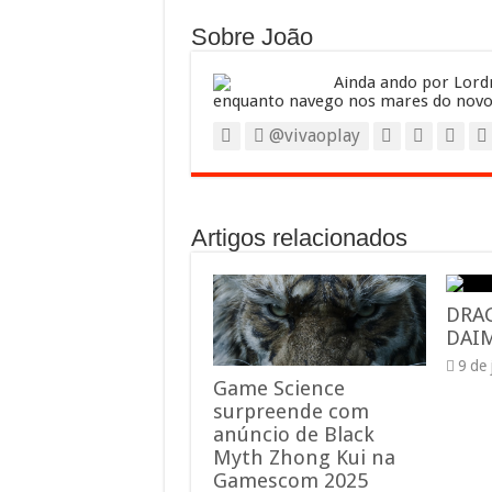
Sobre João
Ainda ando por Lordr
enquanto navego nos mares do novo
@vivaoplay
Artigos relacionados
DRA
DAIM
9 de
Game Science
surpreende com
anúncio de Black
Myth Zhong Kui na
Gamescom 2025