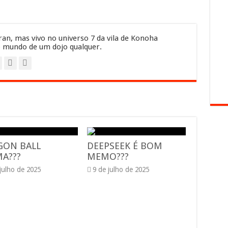
an, mas vivo no universo 7 da vila de Konoha
 mundo de um dojo qualquer.
GON BALL
DEEPSEEK É BOM
A???
MEMO???
 julho de 2025
9 de julho de 2025