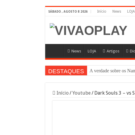
Início
News
LOJA
SÁBADO , AGOSTO 8 2026
News
LOJA
Artigos
Di
DESTAQUES
Anime N
Início
/
Youtube
/
Dark Souls 3 – vs 