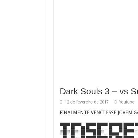
Dark Souls 3 – vs S
12 de fevereiro de 2017
Youtube
FINALMENTE VENCI ESSE JOVEM G
▀█▀ █▀▀▄ █▀▀ █▀▀ █▀▀█ █▀▀ 
▒█░ █░░█ ▀▀█ █░░ █▄▄▀ █▀▀ 