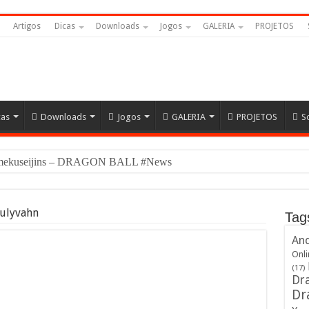
Artigos
Dicas
Downloads
Jogos
GALERIA
PROJETOS
cas
Downloads
Jogos
GALERIA
PROJETOS
S
Sulyvahn
Tag
And
Onli
(17)
Dra
Dr