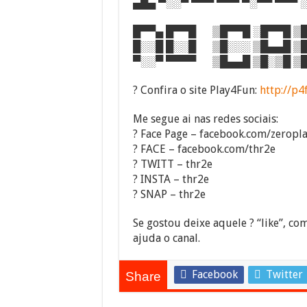
▄█▄ ▀░░▀ ▀▀▀ ▀▀▀ ▀░▀▀ ▀▀▀ 
█▀▀▄ █▀▀█ ▒█▀▀█ ░█▀▀█ ▒█
█░░█ █░░█ ▒█░░░ ▒█▄▄█ ▒█
▀░░▀ ▀▀▀▀ ▒█▄▄█ ▒█░▒█ ▒█
? Confira o site Play4Fun:
http://p4
Me segue ai nas redes sociais:
? Face Page – facebook.com/zeropl
? FACE – facebook.com/thr2e
? TWITT – thr2e
? INSTA – thr2e
? SNAP – thr2e
Se gostou deixe aquele ? “like”, com
ajuda o canal.
Facebook
Twitter
Share