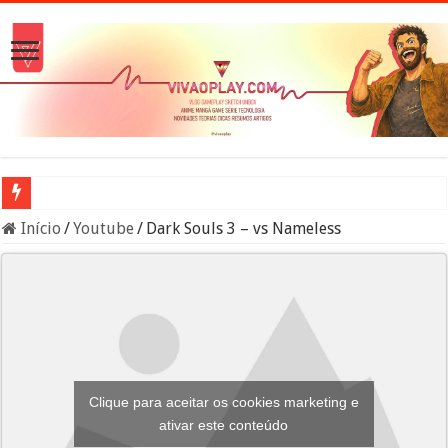
A verdade sobre os Namekuseijins – DRAGON BALL #News
Início
/
Youtube
/
Dark Souls 3 – vs Nameless
Clique para aceitar os cookies marketing e
ativar este conteúdo