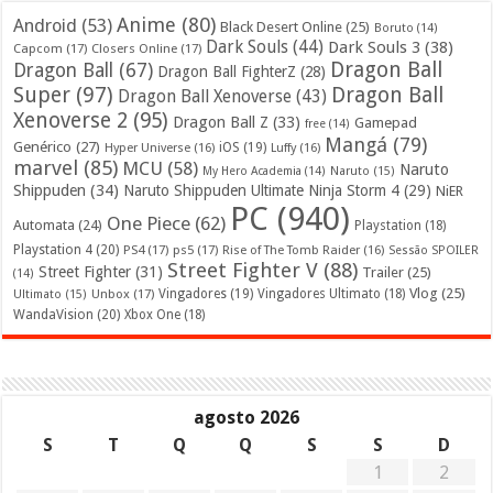
Anime
(80)
Android
(53)
Black Desert Online
(25)
Boruto
(14)
Dark Souls
(44)
Dark Souls 3
(38)
Capcom
(17)
Closers Online
(17)
Dragon Ball
Dragon Ball
(67)
Dragon Ball FighterZ
(28)
Super
(97)
Dragon Ball
Dragon Ball Xenoverse
(43)
Xenoverse 2
(95)
Dragon Ball Z
(33)
Gamepad
free
(14)
Mangá
(79)
Genérico
(27)
iOS
(19)
Hyper Universe
(16)
Luffy
(16)
marvel
(85)
MCU
(58)
Naruto
My Hero Academia
(14)
Naruto
(15)
Shippuden
(34)
Naruto Shippuden Ultimate Ninja Storm 4
(29)
NiER
PC
(940)
One Piece
(62)
Automata
(24)
Playstation
(18)
Playstation 4
(20)
PS4
(17)
ps5
(17)
Rise of The Tomb Raider
(16)
Sessão SPOILER
Street Fighter V
(88)
Street Fighter
(31)
Trailer
(25)
(14)
Vlog
(25)
Unbox
(17)
Vingadores
(19)
Vingadores Ultimato
(18)
Ultimato
(15)
WandaVision
(20)
Xbox One
(18)
agosto 2026
S
T
Q
Q
S
S
D
1
2