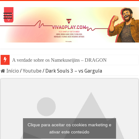
A verdade sobre os Namekuseijins – DRAGON BALL #News
Início
/
Youtube
/
Dark Souls 3 – vs Gargula
Clique para aceitar os cookies marketing e
ativar este conteúdo