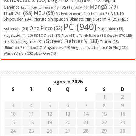
Dragon Ball Z
(33)
Gamepad
free
(14)
Mangá
(79)
Genérico
(27)
iOS
(19)
Hyper Universe
(16)
Luffy
(16)
marvel
(85)
MCU
(58)
Naruto
My Hero Academia
(14)
Naruto
(15)
Shippuden
(34)
Naruto Shippuden Ultimate Ninja Storm 4
(29)
NiER
PC
(940)
One Piece
(62)
Automata
(24)
Playstation
(18)
Playstation 4
(20)
PS4
(17)
ps5
(17)
Rise of The Tomb Raider
(16)
Sessão SPOILER
Street Fighter V
(88)
Street Fighter
(31)
Trailer
(25)
(14)
Vlog
(25)
Unbox
(17)
Vingadores
(19)
Vingadores Ultimato
(18)
Ultimato
(15)
WandaVision
(20)
Xbox One
(18)
agosto 2026
S
T
Q
Q
S
S
D
1
2
3
4
5
6
7
8
9
10
11
12
13
14
15
16
17
18
19
20
21
22
23
24
25
26
27
28
29
30