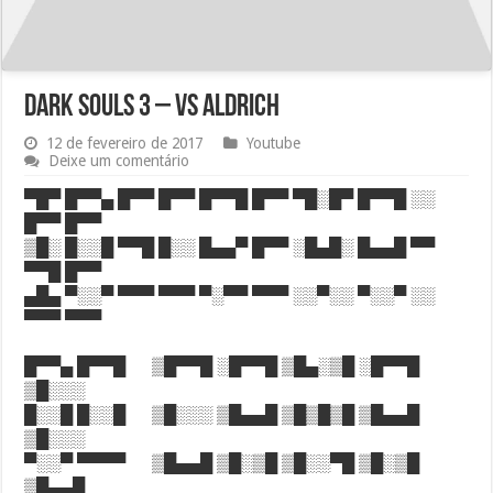
Dark Souls 3 – vs Aldrich
12 de fevereiro de 2017
Youtube
Deixe um comentário
▀█▀ █▀▀▄ █▀▀ █▀▀ █▀▀█ █▀▀ ▀█░█▀ █▀▀█ ░░
█▀▀ █▀▀
▒█░ █░░█ ▀▀█ █░░ █▄▄▀ █▀▀ ░█▄█░ █▄▄█ ▀▀
▀▀█ █▀▀
▄█▄ ▀░░▀ ▀▀▀ ▀▀▀ ▀░▀▀ ▀▀▀ ░░▀░░ ▀░░▀ ░░
▀▀▀ ▀▀▀
█▀▀▄ █▀▀█ ▒█▀▀█ ░█▀▀█ ▒█▄░▒█ ░█▀▀█
▒█░░░
█░░█ █░░█ ▒█░░░ ▒█▄▄█ ▒█▒█▒█ ▒█▄▄█
▒█░░░
▀░░▀ ▀▀▀▀ ▒█▄▄█ ▒█░▒█ ▒█░░▀█ ▒█░▒█
▒█▄▄█