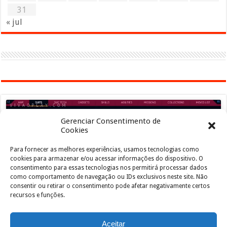
31
« jul
Gerenciar Consentimento de
Cookies
Para fornecer as melhores experiências, usamos tecnologias como
Clique para aceitar os cookies marketing e
cookies para armazenar e/ou acessar informações do dispositivo. O
ativar este conteúdo
consentimento para essas tecnologias nos permitirá processar dados
como comportamento de navegação ou IDs exclusivos neste site. Não
consentir ou retirar o consentimento pode afetar negativamente certos
recursos e funções.
Aceitar