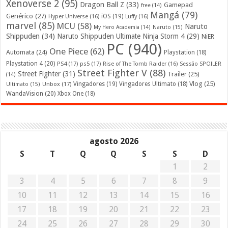
Xenoverse 2
(95)
Dragon Ball Z
(33)
Gamepad
free
(14)
Mangá
(79)
Genérico
(27)
iOS
(19)
Hyper Universe
(16)
Luffy
(16)
marvel
(85)
MCU
(58)
Naruto
My Hero Academia
(14)
Naruto
(15)
Shippuden
(34)
Naruto Shippuden Ultimate Ninja Storm 4
(29)
NiER
PC
(940)
One Piece
(62)
Automata
(24)
Playstation
(18)
Playstation 4
(20)
PS4
(17)
ps5
(17)
Rise of The Tomb Raider
(16)
Sessão SPOILER
Street Fighter V
(88)
Street Fighter
(31)
Trailer
(25)
(14)
Vlog
(25)
Unbox
(17)
Vingadores
(19)
Vingadores Ultimato
(18)
Ultimato
(15)
WandaVision
(20)
Xbox One
(18)
agosto 2026
S
T
Q
Q
S
S
D
1
2
3
4
5
6
7
8
9
10
11
12
13
14
15
16
17
18
19
20
21
22
23
24
25
26
27
28
29
30