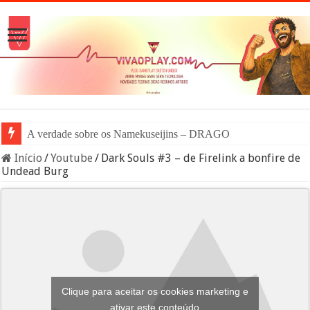
A verdade sobre os Namekuseijins – DRAGON BALL #News
Início
/
Youtube
/
Dark Souls #3 – de Firelink a bonfire de
Undead Burg
Clique para aceitar os cookies marketing e
ativar este conteúdo