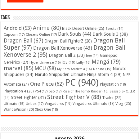
Tags
Anime
(80)
Android
(53)
Black Desert Online
(25)
Boruto
(14)
Dark Souls
(44)
Dark Souls 3
(38)
Capcom
(17)
Closers Online
(17)
Dragon Ball
Dragon Ball
(67)
Dragon Ball FighterZ
(28)
Super
(97)
Dragon Ball
Dragon Ball Xenoverse
(43)
Xenoverse 2
(95)
Dragon Ball Z
(33)
Gamepad
free
(14)
Mangá
(79)
Genérico
(27)
iOS
(19)
Hyper Universe
(16)
Luffy
(16)
marvel
(85)
MCU
(58)
Naruto
My Hero Academia
(14)
Naruto
(15)
Shippuden
(34)
Naruto Shippuden Ultimate Ninja Storm 4
(29)
NiER
PC
(940)
One Piece
(62)
Automata
(24)
Playstation
(18)
Playstation 4
(20)
PS4
(17)
ps5
(17)
Rise of The Tomb Raider
(16)
Sessão SPOILER
Street Fighter V
(88)
Street Fighter
(31)
Trailer
(25)
(14)
Vlog
(25)
Unbox
(17)
Vingadores
(19)
Vingadores Ultimato
(18)
Ultimato
(15)
WandaVision
(20)
Xbox One
(18)
agosto 2026