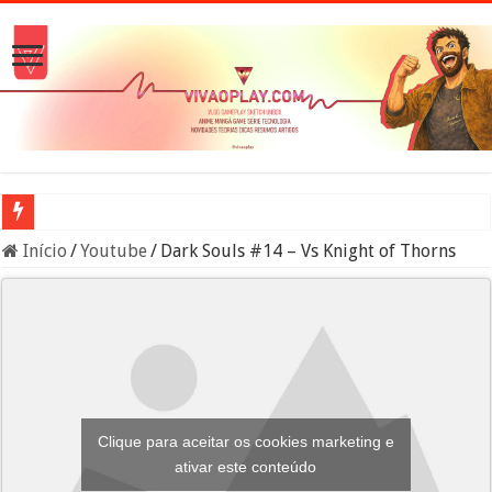
A verdade sobre os Namekuseijins – DRAGON BALL #News
Início
/
Youtube
/
Dark Souls #14 – Vs Knight of Thorns
Clique para aceitar os cookies marketing e
ativar este conteúdo