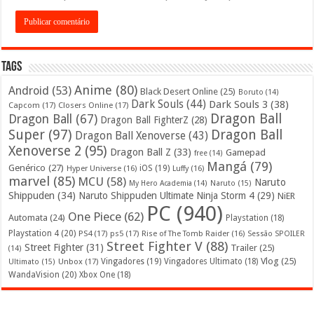
Tags
Anime
(80)
Android
(53)
Black Desert Online
(25)
Boruto
(14)
Dark Souls
(44)
Dark Souls 3
(38)
Capcom
(17)
Closers Online
(17)
Dragon Ball
Dragon Ball
(67)
Dragon Ball FighterZ
(28)
Super
(97)
Dragon Ball
Dragon Ball Xenoverse
(43)
Xenoverse 2
(95)
Dragon Ball Z
(33)
Gamepad
free
(14)
Mangá
(79)
Genérico
(27)
iOS
(19)
Hyper Universe
(16)
Luffy
(16)
marvel
(85)
MCU
(58)
Naruto
My Hero Academia
(14)
Naruto
(15)
Shippuden
(34)
Naruto Shippuden Ultimate Ninja Storm 4
(29)
NiER
PC
(940)
One Piece
(62)
Automata
(24)
Playstation
(18)
Playstation 4
(20)
PS4
(17)
ps5
(17)
Rise of The Tomb Raider
(16)
Sessão SPOILER
Street Fighter V
(88)
Street Fighter
(31)
Trailer
(25)
(14)
Vlog
(25)
Unbox
(17)
Vingadores
(19)
Vingadores Ultimato
(18)
Ultimato
(15)
WandaVision
(20)
Xbox One
(18)