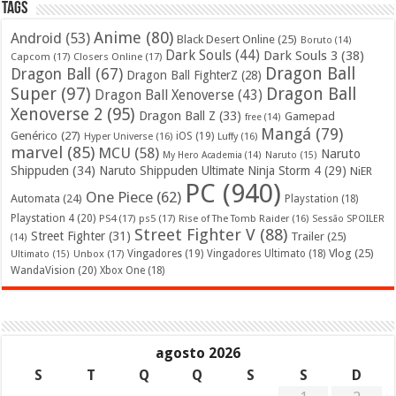
Tags
Anime
(80)
Android
(53)
Black Desert Online
(25)
Boruto
(14)
Dark Souls
(44)
Dark Souls 3
(38)
Capcom
(17)
Closers Online
(17)
Dragon Ball
Dragon Ball
(67)
Dragon Ball FighterZ
(28)
Super
(97)
Dragon Ball
Dragon Ball Xenoverse
(43)
Xenoverse 2
(95)
Dragon Ball Z
(33)
Gamepad
free
(14)
Mangá
(79)
Genérico
(27)
iOS
(19)
Hyper Universe
(16)
Luffy
(16)
marvel
(85)
MCU
(58)
Naruto
My Hero Academia
(14)
Naruto
(15)
Shippuden
(34)
Naruto Shippuden Ultimate Ninja Storm 4
(29)
NiER
PC
(940)
One Piece
(62)
Automata
(24)
Playstation
(18)
Playstation 4
(20)
PS4
(17)
ps5
(17)
Rise of The Tomb Raider
(16)
Sessão SPOILER
Street Fighter V
(88)
Street Fighter
(31)
Trailer
(25)
(14)
Vlog
(25)
Unbox
(17)
Vingadores
(19)
Vingadores Ultimato
(18)
Ultimato
(15)
WandaVision
(20)
Xbox One
(18)
agosto 2026
S
T
Q
Q
S
S
D